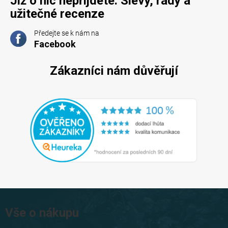
Již o nic nepřijdete. Slevy, rady a
užitečné recenze
Předejte se k nám na
Facebook
Zákazníci nám důvěřují
Z
á
Vše o nákupu
p