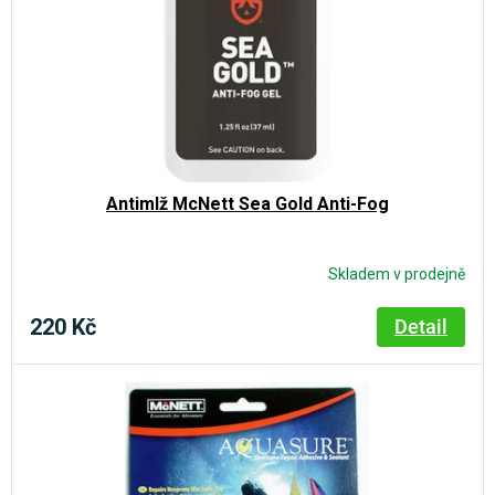
o
d
u
k
t
ů
Antimlž McNett Sea Gold Anti-Fog
Skladem v prodejně
220 Kč
Detail