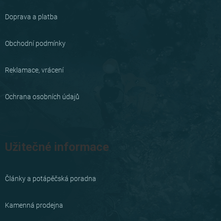
a
Doprava a platba
t
í
Obchodní podmínky
Reklamace, vrácení
Ochrana osobních údajů
Užitečné informace
Články a potápěčská poradna
Kamenná prodejna