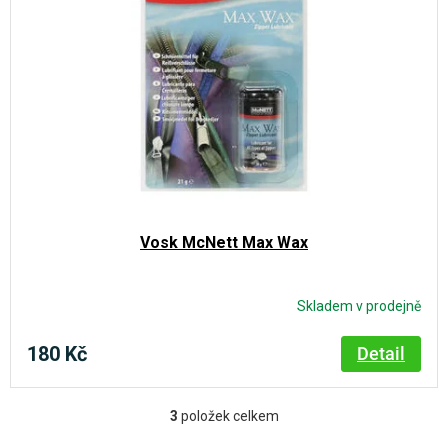
Vosk McNett Max Wax
Skladem v prodejně
180 Kč
Detail
3
položek celkem
O