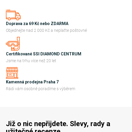
l
á
d
a
Doprava za 69 Kč nebo ZDARMA
c
Objednejte nad 2 000 Kč a neplaťte poštovné
í
p
r
Certifikované SSI DIAMOND CENTRUM
v
Jsme na trhu více než 20 let
k
y
Kamenná prodejna Praha 7
v
Rádi vám osobně poradíme s výběrem
ý
p
i
s
u
Již o nic nepřijdete. Slevy, rady a
užitečné recenze