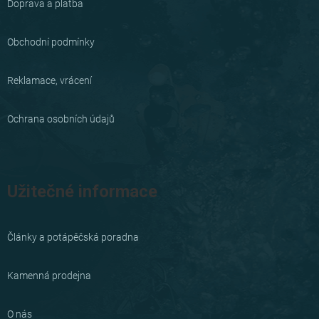
Doprava a platba
t
í
Obchodní podmínky
Reklamace, vrácení
Ochrana osobních údajů
Užitečné informace
Články a potápěčská poradna
Kamenná prodejna
O nás