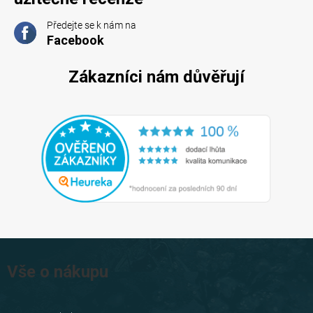
Předejte se k nám na
Facebook
Zákazníci nám důvěřují
Z
á
Vše o nákupu
p
a