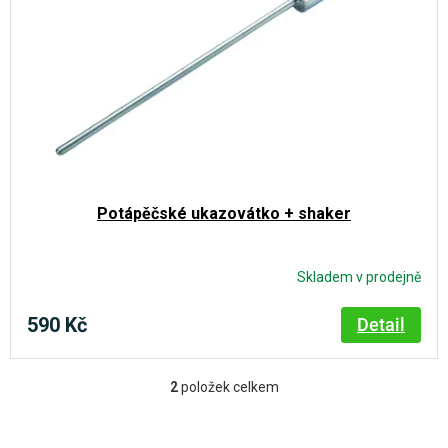
Potápěčské ukazovátko + shaker
Skladem v prodejně
590 Kč
Detail
2
položek celkem
O
v