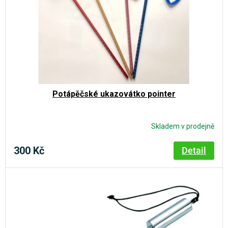
o
d
u
k
t
ů
Potápěčské ukazovátko pointer
Skladem v prodejně
300 Kč
Detail