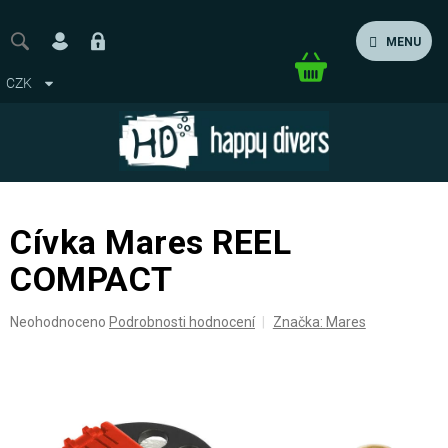
Přejít
na
MENU
obsah
Nákupní
CZK
košík
Cívka Mares REEL
COMPACT
Průměrné
Neohodnoceno
Podrobnosti hodnocení
Značka:
Mares
hodnocení
produktu
je
0,0
z
5