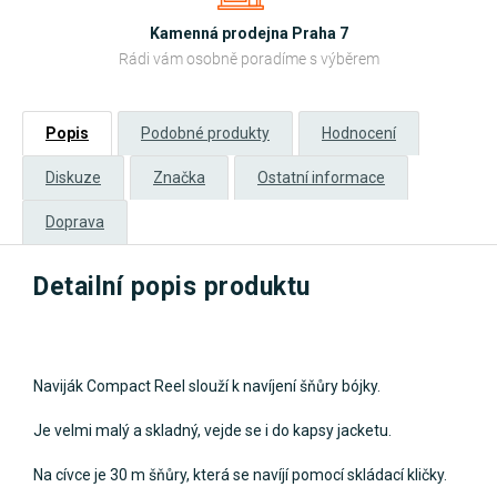
Kamenná prodejna Praha 7
Rádi vám osobně poradíme s výběrem
Popis
Podobné produkty
Hodnocení
Diskuze
Značka
Ostatní informace
Doprava
Detailní popis produktu
Naviják Compact Reel slouží k navíjení šňůry bójky.
Je velmi malý a skladný, vejde se i do kapsy jacketu.
Na cívce je 30 m šňůry, která se navíjí pomocí skládací kličky.