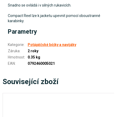
Snadno se ovládá i v silných rukavicích.
Compact Reel lze k jacketu upevnit pomocí oboustranné
karabinky.
Parametry
Kategorie
:
Potápěčské bójky a navijáky
Záruka
:
2 roky
Hmotnost
:
0.35 kg
EAN
:
0792460005021
Související zboží