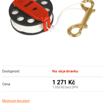
hvězdiček.
Na objednávku
Dostupnost:
1 271 Kč
Cena
1 050 Kč bez DPH
Měrná
Možnosti doručení