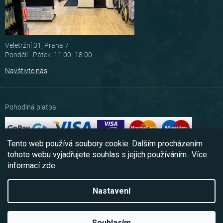
Veletržní 31, Praha 7
Pondělí - Pátek: 11:00 -18:00
Navštivte nás
Pohodlná platba:
Tento web používá soubory cookie. Dalším procházením
Možnosti dopravy:
tohoto webu vyjadřujete souhlas s jejich používáním.. Více
informací
zde
.
Nastavení
Copyright 2026
Scubashop.cz
. Všechna práva vyhrazena.
Souhlasím