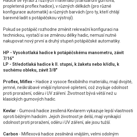
Hadice se vyrábí z různých materiálů (standardní gumová,
propletená proflex hadice), v různých délkách (pro různé
konfigurace automatik) a různých barvách (pro ty, kteří chtějí
barevně ladit s potápěčskou výstrojí).
Pokud se potápěč rozhodne změnit rekreační konfiguraci na
technickou, vystačí si se změnou délky hadic, nemusí nutně
nakupovat nový první a druhý stupeň potápěčské automatiky.
HP - Vysokotlaká hadice k potápěčskému manometru, závit
7/16''
LP - Středotlaká hadice k II. stupni, k žaketu nebo křídlu, k
suchému obleku,
závit 3/8"
Proflex, Miflex -
Hadice z vysoce flexibilního materiálu, mají dvojité,
jemné, neškrábavé vnější nylonové opletení, což zvyšuje odolnost
proti proražení, oděru i UV záření. Životnost bývá větší než u
klasických gumových hadic.
Kevlar
- Gumová hadice zesílená Kevlarem vykazuje lepší vlastnosti
oproti běžným hadicím. Jejich životnost je delší, mají vynikající
odolnost proti proražení, oděru i UV záření, ale jsou tužší.
Carbon
- Miflexová hadice zesilněná vnějším, velmi odolným