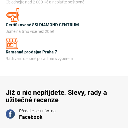
c
Objednejte nad 2 000 Kč a neplaťte poštovné
í
p
r
Certifikované SSI DIAMOND CENTRUM
v
Jsme na trhu více než 20 let
k
y
Kamenná prodejna Praha 7
v
Rádi vám osobně poradíme s výběrem
ý
p
i
s
u
Již o nic nepřijdete. Slevy, rady a
užitečné recenze
Předejte se k nám na
Facebook