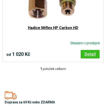
o
t
d
ů
u
k
Hadice Miflex HP Carbon HD
t
ů
Skladem v prodejně
1 020 Kč
Detail
od
1
položek celkem
O
v
l
á
d
a
Doprava za 69 Kč nebo ZDARMA