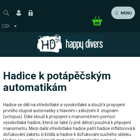
Přejít
na
MENU
obsah
Nákupní
CZK
košík
Hadice k potápěčským
automatikám
Hadice se dělí na středotlaké a vysokotlaké a slouží k propojení
prvního stupně automatiky s hlavním i záložním II. stupněm
(octopus). Dále slouží k propojení s manometrem pomocí
vysokotlaké hadice, která se také (v jiné délce) používá k připojení
manometru. Mezi další středotlaké hadice patří hadice inflátorová k
dofukování žaketu či křídla a hadice k dofukování suchého obleku.