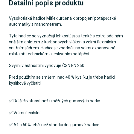
Detailní popis produktu
Vysokotlaká hadice Miflex určená k propojení potápěčské
automatiky s manometrem.
Tyto hadice se vyznačují lehkostí, jsou tenké s extra odolným
vnějším opletem z karbonových vláken a velmi flexibilním
vnitřním jádrem. Hadice je vhodná i na velmi exponovaná
místa při technickém a jeskynním potápění.
Svými vlastnostmi vyhovuje ČSN EN 250.
Před použitím se směsmi nad 40 % kyslíku je třeba hadici
kyslíkově vyčistit!
✅ D
elší životnost než u běžných gumových hadic
✅
Velmi flexibilní
✅
Až o 60% lehčí než standardní gumové hadice