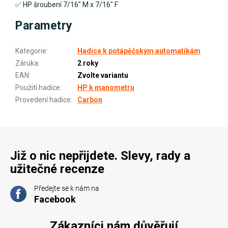
✅
HP šroubení 7/16" M x 7/16" F
Parametry
Kategorie
:
Hadice k potápěčským automatikám
Záruka
:
2 roky
EAN
:
Zvolte variantu
Použití hadice
:
HP k manometru
Provedení hadice
:
Carbon
Již o nic nepřijdete. Slevy, rady a
užitečné recenze
Předejte se k nám na
Facebook
Zákazníci nám důvěřují