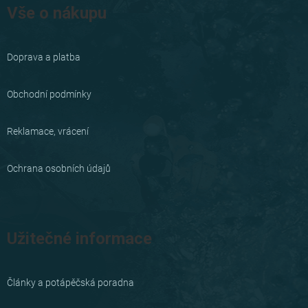
á
Vše o nákupu
p
a
Doprava a platba
t
í
Obchodní podmínky
Reklamace, vrácení
Ochrana osobních údajů
Užitečné informace
Články a potápěčská poradna