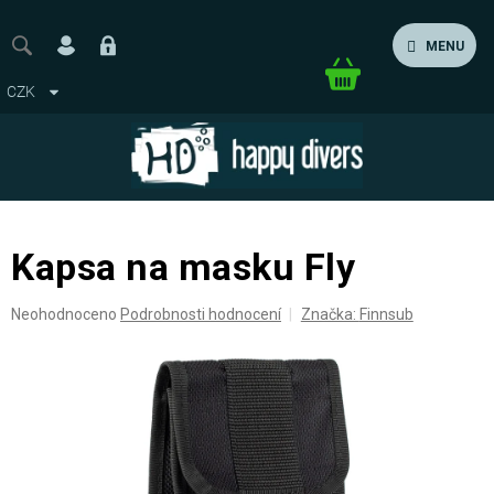
Přejít
na
MENU
obsah
Nákupní
CZK
košík
Kapsa na masku Fly
Průměrné
Neohodnoceno
Podrobnosti hodnocení
Značka:
Finnsub
hodnocení
produktu
je
0,0
z
5
hvězdiček.