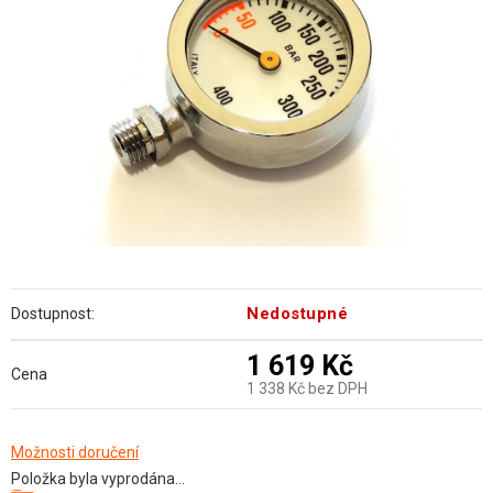
hvězdiček.
Nedostupné
Dostupnost:
1 619 Kč
Cena
1 338 Kč bez DPH
Měrná
Možnosti doručení
Položka byla vyprodána…
cena: