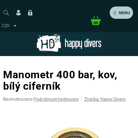
Přejít
na
MENU
obsah
Nákupní
CZK
košík
Manometr 400 bar, kov,
bílý ciferník
Průměrné
Neohodnoceno
Podrobnosti hodnocení
Značka:
Happy Divers
hodnocení
produktu
je
0,0
z
5