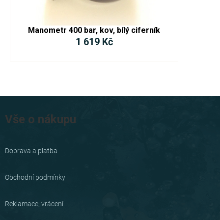
Manometr 400 bar, kov, bílý ciferník
1 619 Kč
Z
á
Vše o nákupu
p
a
Doprava a platba
t
í
Obchodní podmínky
Reklamace, vrácení