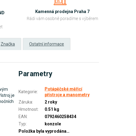
Kamenná prodejna Praha 7
OND
Rádi vám osobně poradíme s výběrem
et
Značka
Ostatní informace
Parametry
Potápěčské měřicí
ovým
Kategorie
:
přístroje a manometry
stroj je
 nočních
Záruka
:
2 roky
Hmotnost
:
0.51 kg
EAN
:
0792460258434
Typ
:
konzole
Položka byla vyprodána…