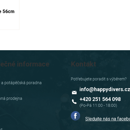
e 56cm
tečné informace
Kontakt
y a potápěčská poradna
info
@
happydivers.c
ná prodejna
+420 251 564 098
Sledujte nás na face
kt