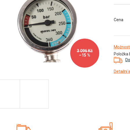
diček.
Cena
Možnosti
3 096 Kč
Položka 
–15 %
Do
Detailní