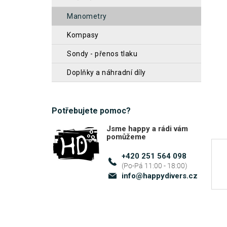
z
n
manometry
5
n
hvěz
kompasy
í
sondy - přenos tlaku
p
a
doplňky a náhradní díly
n
e
Potřebujete pomoc?
l
Jsme happy a rádi vám
pomůžeme
+420 251 564 098
info
@
happydivers.cz