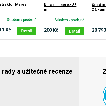
etraktor Mares
Karabina nerez 88
Set Ato
mm
Z2 komp
dvojče 
manome
Skladem v prodejně
Skladem v prodejně
11 Kč
200 Kč
28 790
Detail
Detail
y, rady a užitečné recenze
Z