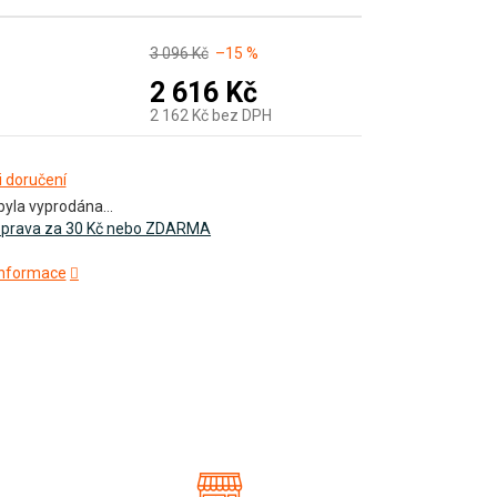
3 096 Kč
–15 %
2 616 Kč
2 162 Kč bez DPH
Měrná
 doručení
byla vyprodána…
cena:
prava za 30 Kč nebo ZDARMA
 informace