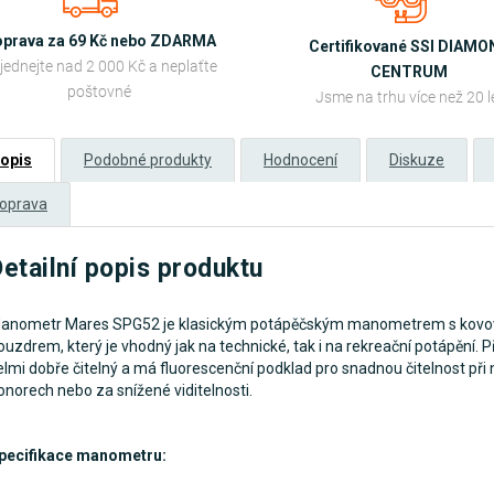
prava za 69 Kč nebo ZDARMA
Certifikované SSI DIAM
jednejte nad 2 000 Kč a neplaťte
CENTRUM
poštovné
Jsme na trhu více než 20 l
opis
Podobné produkty
Hodnocení
Diskuze
oprava
etailní popis produktu
anometr Mares SPG52 je klasickým potápěčským manometrem s kov
ouzdrem, který je vhodný jak na technické, tak i na rekreační potápění. Pří
elmi dobře čitelný a má fluorescenční podklad pro snadnou čitelnost při
onorech nebo za snížené viditelnosti.
pecifikace manometru: