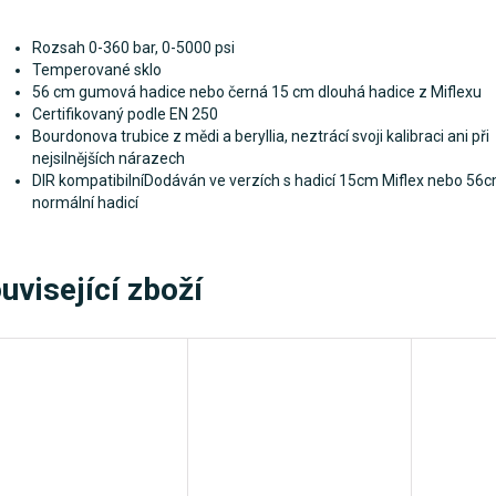
Rozsah 0-360 bar, 0-5000 psi
Temperované sklo
56 cm gumová hadice nebo černá 15 cm dlouhá hadice z Miflexu
Certifikovaný podle EN 250
Bourdonova trubice z mědi a beryllia, neztrácí svoji kalibraci ani při
nejsilnějších nárazech
DIR kompatibilníDodáván ve verzích s hadicí 15cm Miflex nebo 56
normální hadicí
uvisející zboží