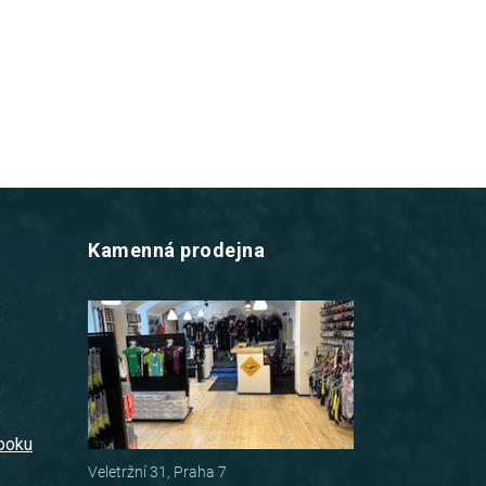
Kamenná prodejna
z
booku
Veletržní 31, Praha 7