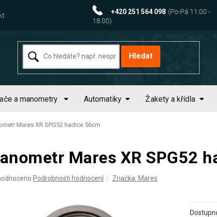
+420 251 564 098
kt
Hledat
tače a manometry
Automatiky
Žakety a křídla
metr Mares XR SPG52 hadice 56cm
anometr Mares XR SPG52 h
ěrné
hodnoceno
Podrobnosti hodnocení
Značka:
Mares
ocení
uktu
Dostupno