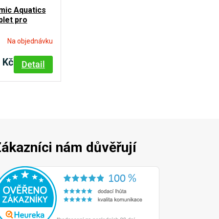
mic Aquatics
let pro
bez
tru
Na objednávku
 Kč
Detail
ákazníci nám důvěřují