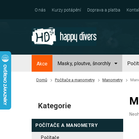
Přejít
na
O nás
Kurzy potápění
Doprava a platba
Konta
obsah
Masky, ploutve, šnorchly
Počí
Akce
Domů
Počítače a manometry
Manometry
Mano
P
M
o
Kategorie
Přeskočit
s
kategorie
Prům
Neo
t
hodn
POČÍTAČE A MANOMETRY
prod
r
je
a
0,0
počítače