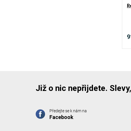
R
9
Již o nic nepřijdete. Slev
Předejte se k nám na
Facebook