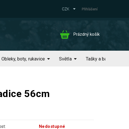
CZK
Přihlášení
Nákupní
Prázdný košík
košík
Obleky, boty, rukavice
Světla
Tašky a batohy
adice 56cm
Nedostupné
st: