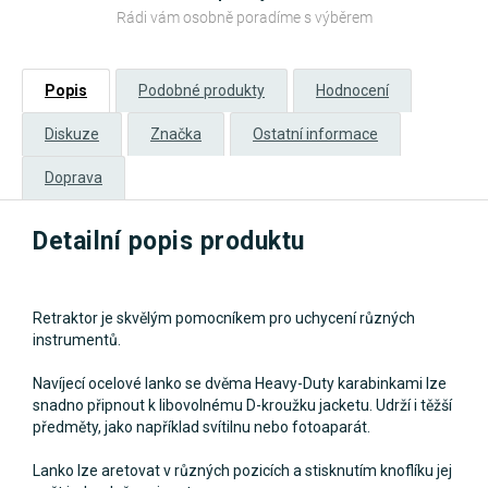
Rádi vám osobně poradíme s výběrem
Popis
Podobné produkty
Hodnocení
Diskuze
Značka
Ostatní informace
Doprava
Detailní popis produktu
Retraktor je skvělým pomocníkem pro uchycení různých
instrumentů.
Navíjecí ocelové lanko se dvěma Heavy-Duty karabinkami lze
snadno připnout k libovolnému D-kroužku jacketu. Udrží i těžší
předměty, jako například svítilnu nebo fotoaparát.
Lanko lze aretovat v různých pozicích a stisknutím knoflíku jej