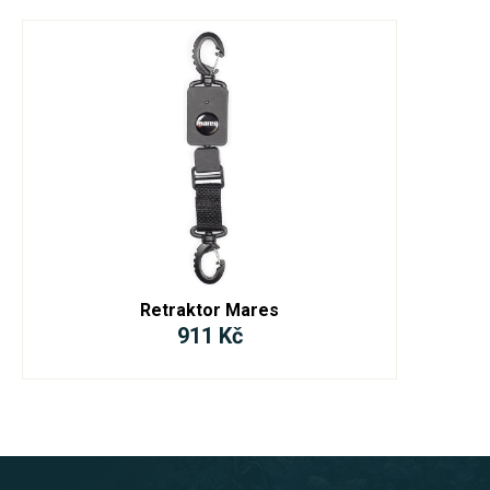
Retraktor Mares
911 Kč
Z