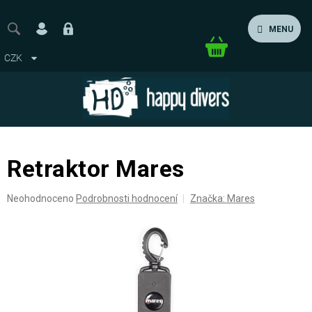
Přejít
na
MENU
obsah
Nákupní
CZK
košík
Retraktor Mares
Průměrné
Neohodnoceno
Podrobnosti hodnocení
Značka:
Mares
hodnocení
produktu
je
0,0
z
5
hvězdiček.