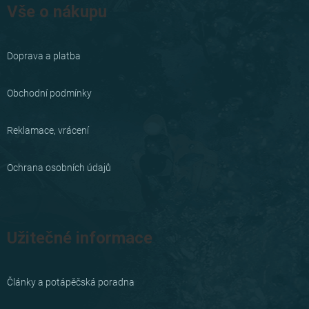
á
Vše o nákupu
p
a
Doprava a platba
t
í
Obchodní podmínky
Reklamace, vrácení
Ochrana osobních údajů
Užitečné informace
Články a potápěčská poradna