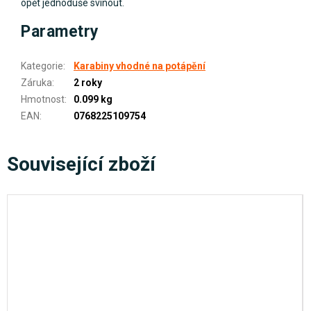
opět jednoduše svinout.
Parametry
Kategorie
:
Karabiny vhodné na potápění
Záruka
:
2 roky
Hmotnost
:
0.099 kg
EAN
:
0768225109754
Související zboží