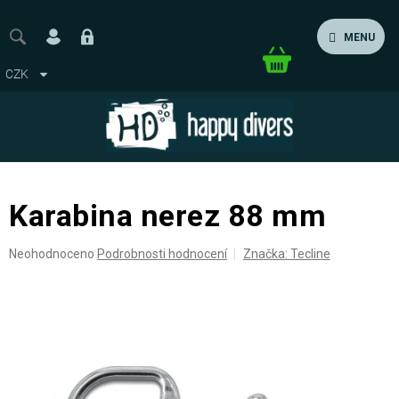
Přejít
na
MENU
obsah
Nákupní
CZK
košík
Karabina nerez 88 mm
Průměrné
Neohodnoceno
Podrobnosti hodnocení
Značka:
Tecline
hodnocení
produktu
je
0,0
z
5
hvězdiček.