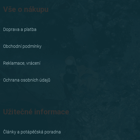
á
Vše o nákupu
p
a
Doprava a platba
t
í
Obchodní podmínky
Reklamace, vrácení
Ochrana osobních údajů
Užitečné informace
Články a potápěčská poradna