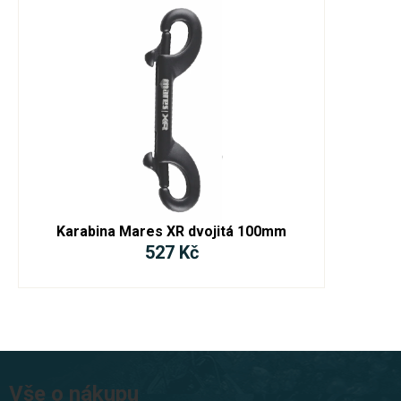
Karabina Mares XR dvojitá 100mm
527 Kč
Z
á
Vše o nákupu