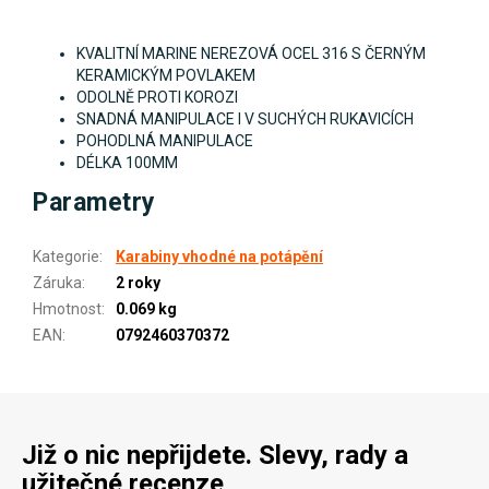
KVALITNÍ MARINE NEREZOVÁ OCEL 316 S ČERNÝM
KERAMICKÝM POVLAKEM
ODOLNĚ PROTI KOROZI
SNADNÁ MANIPULACE I V SUCHÝCH RUKAVICÍCH
POHODLNÁ MANIPULACE
DÉLKA 100MM
Parametry
Kategorie
:
Karabiny vhodné na potápění
Záruka
:
2 roky
Hmotnost
:
0.069 kg
EAN
:
0792460370372
Již o nic nepřijdete. Slevy, rady a
užitečné recenze