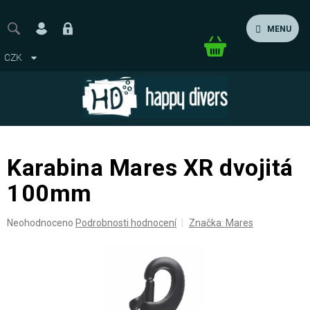
Přejít
na
MENU
obsah
Nákupní
CZK
košík
Karabina Mares XR dvojitá
100mm
Průměrné
Neohodnoceno
Podrobnosti hodnocení
Značka:
Mares
hodnocení
produktu
je
0,0
z
5