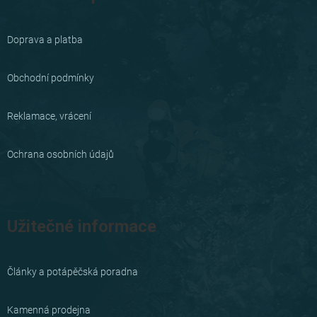
p
a
Doprava a platba
t
í
Obchodní podmínky
Reklamace, vrácení
Ochrana osobních údajů
Užitečné informace
Články a potápěčská poradna
Kamenná prodejna