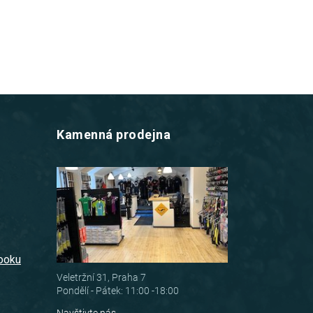
Kamenná prodejna
z
booku
Veletržní 31, Praha 7
Pondělí - Pátek: 11:00 -18:00