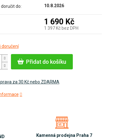
10.8.2026
oručit do:
1 690 Kč
1 397 Kč bez DPH
Měrná
 doručení
cena:
Přidat do košíku
prava za 30 Kč nebo ZDARMA
 informace
Kamenná prodejna Praha 7
OND