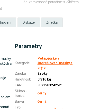
Rádi vám osobně poradíme s výběrem
et
dnocení
Diskuze
Značka
Parametry
Potápěčské a
masky
Kategorie
:
šnorchlovací masky a
mských a
brýle
Záruka
:
2 roky
a je
Hmotnost
:
0.316 kg
EAN
:
8022983242521
Silikon -
černý
lícnice
:
ý objem
Barva
:
černá
rzené
Typ