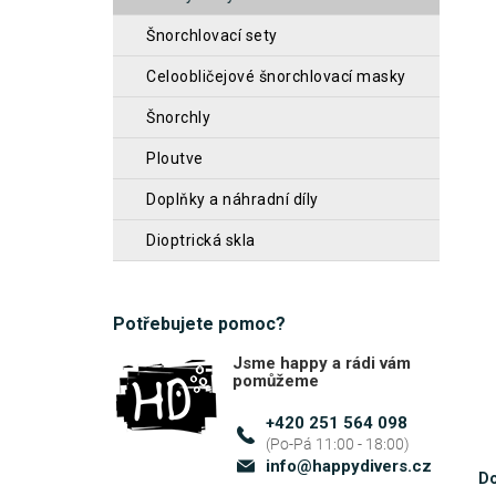
z
n
šnorchlovací sety
5
n
hvěz
celoobličejové šnorchlovací masky
í
šnorchly
p
a
ploutve
n
doplňky a náhradní díly
e
dioptrická skla
l
Potřebujete pomoc?
Jsme happy a rádi vám
pomůžeme
+420 251 564 098
info
@
happydivers.cz
Do