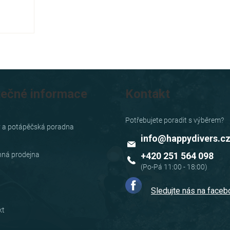
tečné informace
Kontakt
y a potápěčská poradna
info
@
happydivers.c
ná prodejna
+420 251 564 098
Sledujte nás na face
kt