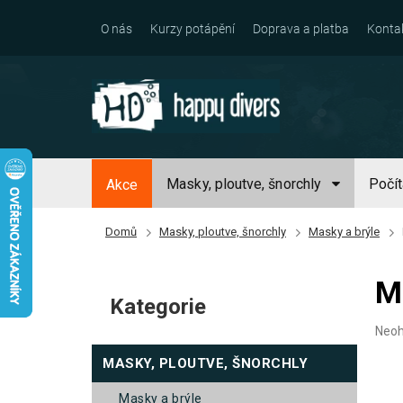
Přejít
na
O nás
Kurzy potápění
Doprava a platba
Konta
obsah
Masky, ploutve, šnorchly
Počí
Akce
Domů
Masky, ploutve, šnorchly
Masky a brýle
P
M
o
Kategorie
Přeskočit
s
kategorie
Prům
Neo
t
hodn
MASKY, PLOUTVE, ŠNORCHLY
prod
r
je
a
0,0
masky a brýle