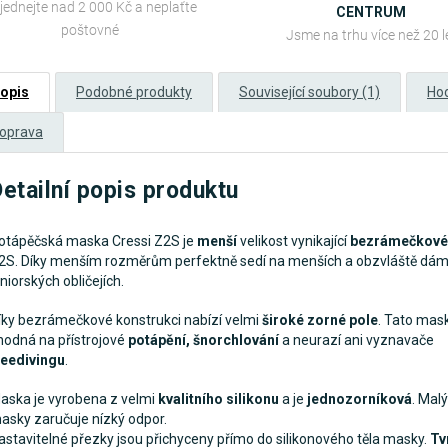
jednejte nad 2 000 Kč a neplaťte
CENTRUM
poštovné
Jsme na trhu více než 20 l
opis
Podobné produkty
Související soubory (1)
Ho
oprava
etailní popis produktu
otápěčská maska Cressi Z2S je
menší
velikost vynikající
bezrámečkové
2S. Díky menším rozměrům perfektně sedí na menších a obzvláště dá
uniorských obličejích.
íky bezrámečkové konstrukci nabízí velmi
široké zorné pole
. Tato mask
hodná na přístrojové
potápění, šnorchlování
a neurazí ani vyznavače
reedivingu
.
aska je vyrobena z velmi
kvalitního silikonu
a je
jednozorníková
. Mal
asky zaručuje nízký odpor.
astavitelné přezky jsou přichyceny přímo do silikonového těla masky.
Tv