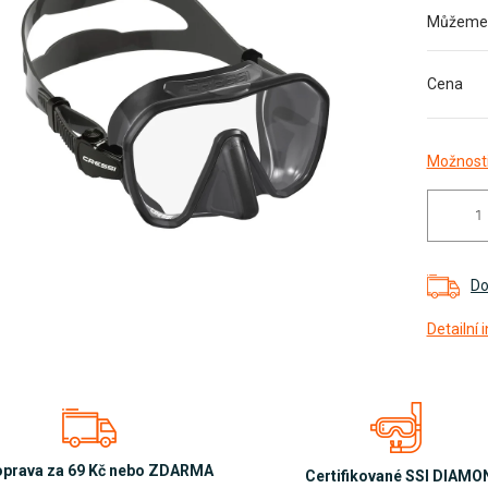
Můžeme d
diček.
Cena
Možnosti
Do
Detailní
prava za 69 Kč nebo ZDARMA
Certifikované SSI DIAM