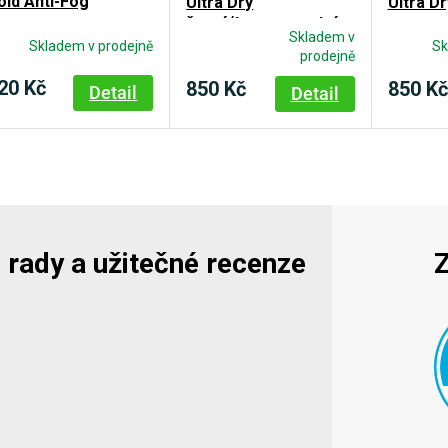
old Anti-Fog
Ultra Dry
Ultra Dr
černý/transparentní
Skladem v
Skladem v prodejně
Sk
Průměrné
prodejně
hodnocení
20 Kč
850 Kč
850 Kč
produktu
Detail
Detail
je
5,0
z
5
hvězdiček.
y, rady a užitečné recenze
Z