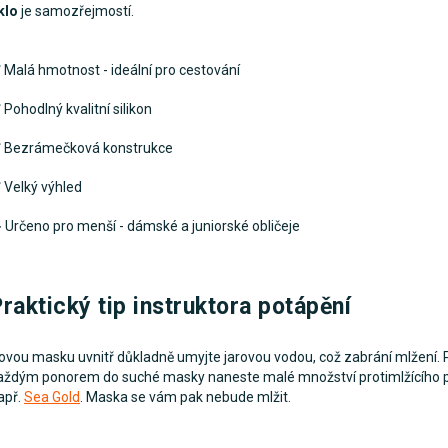
klo
je samozřejmostí.
 Malá hmotnost - ideální pro cestování
 Pohodlný kvalitní silikon
 Bezrámečková konstrukce
 Velký výhled
️ Určeno pro menší - dámské a juniorské obličeje
raktický tip instruktora potápění
ovou masku uvnitř důkladně umyjte jarovou vodou, což zabrání mlžení. 
aždým ponorem do suché masky naneste malé množství protimlžícího p
apř.
Sea Gold
. Maska se vám pak nebude mlžit.