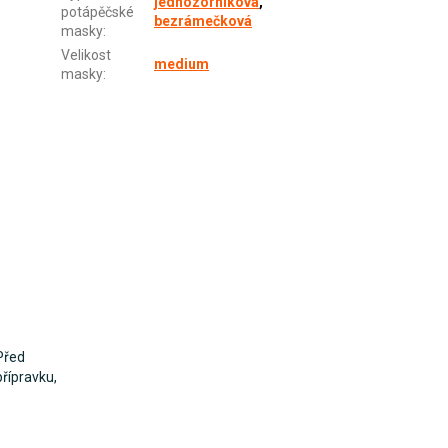
jednozorníková
,
potápěčské
bezrámečková
masky
:
Velikost
medium
masky
:
Před
řípravku,