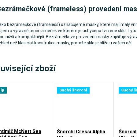
Bezrámečkové (frameless) provedení ma
ako bezrámečkové (frameless) označujeme masky, které mají malý vnit
bjem a výrazně tenčí rámeček ve kterém je uchyceno tvrzené sklo. Tyt
sou nižší a kompaktnější. Bezrámečkové provedení masky zajišťuje výraz
ýhled než klasická konstrukce masky, protože sklo je blíže u vašich očí.
uvisející zboží
Tip
Suchý šnorchl
Suchý š
ntimlž McNett Sea
Šnorchl Cressi Alpha
Šnorchl