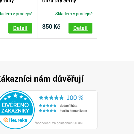
y žlutý
Ultra Dry černý
ladem v prodejně
Skladem v prodejně
850 Kč
Detail
Detail
ákazníci nám důvěřují