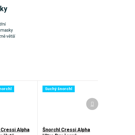
sky
řní
o masky
ně větší
norchl
Suchý šnorchl
Další
produkt
 Cressi Alpha
Šnorchl Cressi Alpha