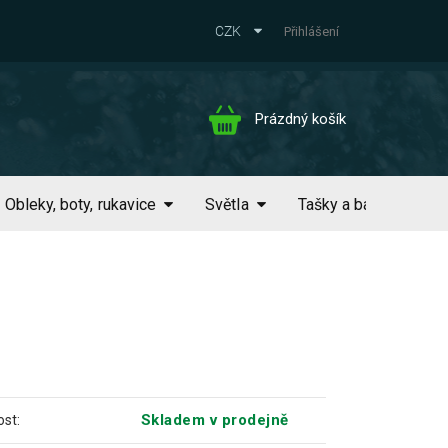
CZK
Přihlášení
Nákupní
Prázdný košík
košík
Obleky, boty, rukavice
Světla
Tašky a batohy
Skladem v prodejně
st: