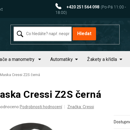
+420 251 564 098
kt
Hledat
tače a manometry
Automatiky
Žakety a křídla
Maska Cressi Z2S černá
aska Cressi Z2S černá
ěrné
hodnoceno
Podrobnosti hodnocení
Značka:
Cressi
ocení
uktu
Dostupno