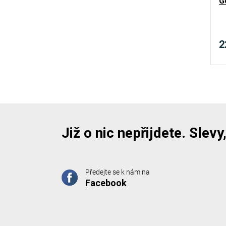
G
2
Již o nic nepřijdete. Slev
Předejte se k nám na
Facebook