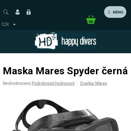
Přejít
na
MENU
obsah
Nákupní
CZK
košík
Maska Mares Spyder černá
Průměrné
Neohodnoceno
Podrobnosti hodnocení
Značka:
Mares
hodnocení
produktu
je
0,0
z
5
hvězdiček.