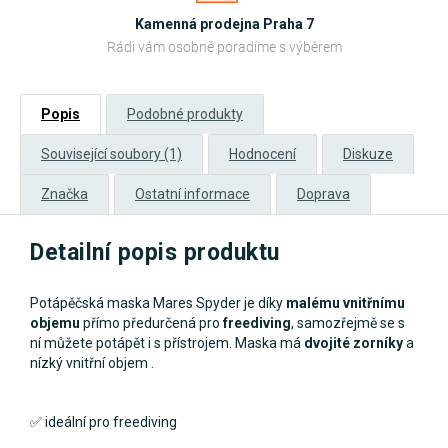
Kamenná prodejna Praha 7
Rádi vám osobně poradíme s výběrem
Popis
Podobné produkty
Související soubory (1)
Hodnocení
Diskuze
Značka
Ostatní informace
Doprava
Detailní popis produktu
Potápěčská maska Mares Spyder je díky
malému vnitřnímu
objemu
přímo předurčená pro
freediving
, samozřejmě se s
ní můžete potápět i s přístrojem. Maska má
dvojité zorníky
a
nízký vnitřní objem .
✅ ideální pro freediving