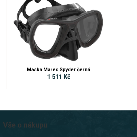
Maska Mares Spyder černá
1 511 Kč
Z
á
Vše o nákupu
p