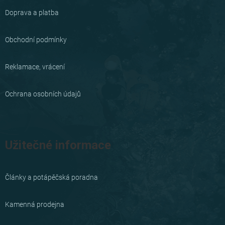
a
Doprava a platba
t
í
Obchodní podmínky
Reklamace, vrácení
Ochrana osobních údajů
Užitečné informace
Články a potápěčská poradna
Kamenná prodejna