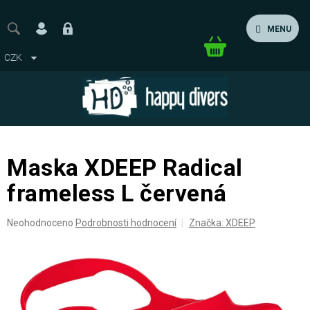
Přejít
na
MENU
obsah
Nákupní
CZK
košík
Maska XDEEP Radical
frameless L červená
Průměrné
Neohodnoceno
Podrobnosti hodnocení
Značka:
XDEEP
hodnocení
produktu
je
0,0
z
5