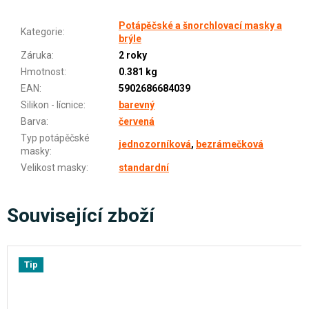
Potápěčské a šnorchlovací masky a
Kategorie
:
brýle
Záruka
:
2 roky
Hmotnost
:
0.381 kg
EAN
:
5902686684039
Silikon - lícnice
:
barevný
Barva
:
červená
Typ potápěčské
jednozorníková
,
bezrámečková
masky
:
Velikost masky
:
standardní
Související zboží
Tip