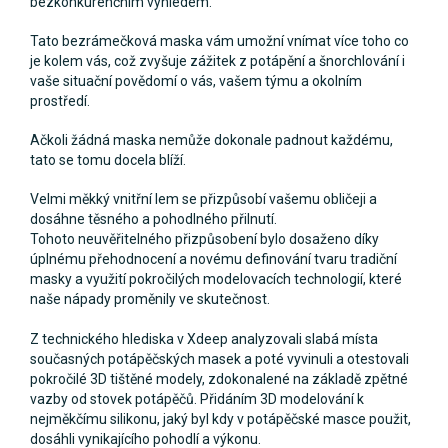
bezkonkurenčním výhledem.
Tato bezrámečková maska vám umožní vnímat více toho co
je kolem vás, což zvyšuje zážitek z potápění a šnorchlování i
vaše situační povědomí o vás, vašem týmu a okolním
prostředí.
Ačkoli žádná maska nemůže dokonale padnout každému,
tato se tomu docela blíží.
Velmi měkký vnitřní lem se přizpůsobí vašemu obličeji a
dosáhne těsného a pohodlného přilnutí.
Tohoto neuvěřitelného přizpůsobení bylo dosaženo díky
úplnému přehodnocení a novému definování tvaru tradiční
masky a využití pokročilých modelovacích technologií, které
naše nápady proměnily ve skutečnost.
Z technického hlediska v Xdeep analyzovali slabá místa
současných potápěčských masek a poté vyvinuli a otestovali
pokročilé 3D tištěné modely, zdokonalené na základě zpětné
vazby od stovek potápěčů. Přidáním 3D modelování k
nejměkčímu silikonu, jaký byl kdy v potápěčské masce použit,
dosáhli vynikajícího pohodlí a výkonu.