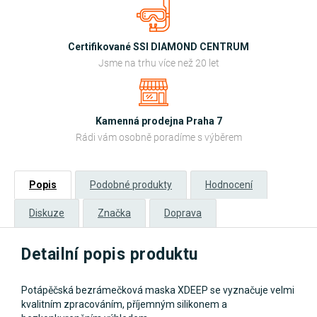
Certifikované SSI DIAMOND CENTRUM
Jsme na trhu více než 20 let
Kamenná prodejna Praha 7
Rádi vám osobně poradíme s výběrem
Popis
Podobné produkty
Hodnocení
Diskuze
Značka
Doprava
Detailní popis produktu
Potápěčská bezrámečková maska XDEEP se vyznačuje velmi
kvalitním zpracováním, příjemným silikonem a