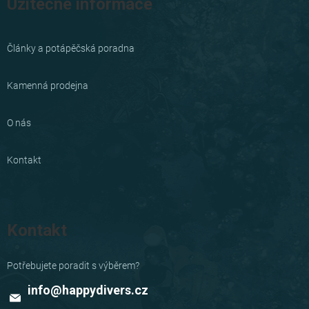
Užitečné informace
Články a potápěčská poradna
Kamenná prodejna
O nás
Kontakt
Kontakt
info
@
happydivers.cz