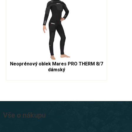
Neoprénový oblek Mares PRO THERM 8/7
dámský
Z
á
Vše o nákupu
p
a