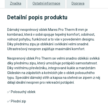
Značka
Ostatní informace
Doprava
Detailní popis produktu
Dámský neoprénový oblek Mares Pro Therm 8 mm je
kombinací, která v sobě spojuje tepelný komfort, odolnost,
volnost pohybu, funkčnost a to vše v povedeném designu.
Díky přednímu zipu je oblékání i svlékání velmi snadné.
Ultrastrečový neopren zajišťuje maximální komfort.
Neoprenový oblek Pro Therm se velmi snadno obléká i svléká
díky přednímu zipu, který umožňuje potápěči samostatnost.
Díky vnitřnímu převlečníku, integrované kukle a manžetám
Glideskin na zápěstích a kotnících jde o oblek polosuchého
typu. Speciální dámský střih a kapsa na stehně se zipem z něj
dělají ideální neopren pro rekreační potápění.
✅ Polosuchý oblek
✅ Přední zip