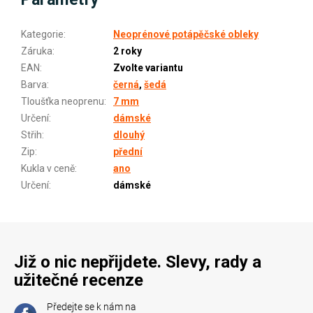
Kategorie
:
Neoprénové potápěčské obleky
Záruka
:
2 roky
EAN
:
Zvolte variantu
Barva
:
černá
,
šedá
Tloušťka neoprenu
:
7 mm
Určení
:
dámské
Střih
:
dlouhý
Zip
:
přední
Kukla v ceně
:
ano
Určení
:
dámské
Již o nic nepřijdete. Slevy, rady a
užitečné recenze
Předejte se k nám na