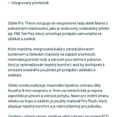
✅ Integrovaný převlečník
Oblek Pro Therm vstupuje do neoprenové řady oblek Mares s
jedinečnými vlastnostmi, jako je vodorovný, voděodolný přední
zip YKK Tek Flex, který umožňuje potápěči samostatně se
oblékat a svlékat.
Krční manžeta, integrovaná kukla s odvzdušňovacím
systémem a Glideskin manžety na zápěstí a kotnících
minimalizují průnik vody a zároveň jsou šetrné k pokožce,
čímž je optimalizován tepelný komfort, aniž by docházelo k
omezení snadného používání při potápění i oblékání a
svlékání.
Oblek rovněž poskytuje maximální tepelnou ochranu díky
tloušťce 8 mm neoprenu a 7mm na místech kde je nejvíce
zapotřebí pružnosti a volnosti pohybu. Navíc pro vnitřní stranu
obleku na trupu a zádech je použitý materiál Fire Plush, který
zlepšuje tepelný komfort a je velmi příjemný pro pokožku.
Zesílení v oblasti ramen zajišťuje větší ochranu při nošení BCD