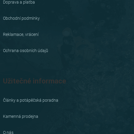
Doprava a platba
t
í
Obchodní podmínky
Reklamace, vrácení
Ochrana osobních údajů
Užitečné informace
Články a potápěčská poradna
Kamenná prodejna
O nás