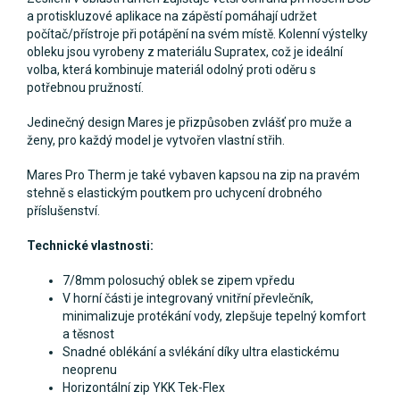
a protiskluzové aplikace na zápěstí pomáhají udržet
počítač/přístroje při potápění na svém místě. Kolenní výstelky
obleku jsou vyrobeny z materiálu Supratex, což je ideální
volba, která kombinuje materiál odolný proti oděru s
potřebnou pružností.
Jedinečný design Mares je přizpůsoben zvlášť pro muže a
ženy, pro každý model je vytvořen vlastní střih.
Mares Pro Therm je také vybaven kapsou na zip na pravém
stehně s elastickým poutkem pro uchycení drobného
příslušenství.
Technické vlastnosti:
7/8mm polosuchý oblek se zipem vpředu
V horní části je integrovaný vnitřní převlečník,
minimalizuje protékání vody, zlepšuje tepelný komfort
a těsnost
Snadné oblékání a svlékání díky ultra elastickému
neoprenu
Horizontální zip YKK Tek-Flex