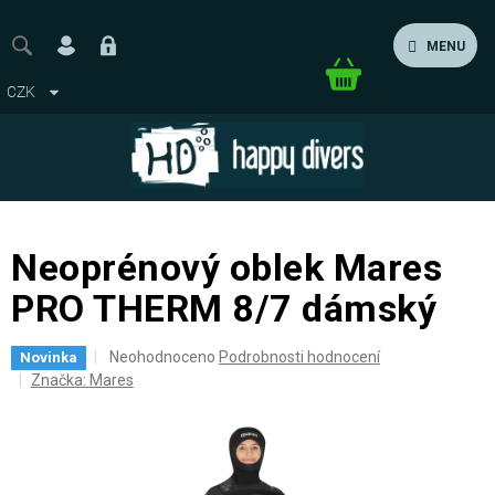
Přejít
na
MENU
obsah
Nákupní
CZK
košík
Neoprénový oblek Mares
PRO THERM 8/7 dámský
Průměrné
Neohodnoceno
Podrobnosti hodnocení
Novinka
hodnocení
Značka:
Mares
produktu
je
0,0
z
5