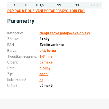
7
3XL
181,5
99
90
106,5
PÁR RAD K POUŽÍVÁNÍ POTÁPĚČSKÝCH OBLEKŮ
Parametry
Kategorie
:
Neoprénové potápěčské obleky
Záruka
:
2 roky
EAN
:
Zvolte variantu
Barva
:
bílá
,
černá
Tloušťka neoprenu
:
1-3 mm
Určení
:
dámské
Střih
:
dlouhý
Zip
:
zadní
Kukla v ceně
:
ne
Určení
:
dámské