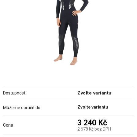
hvězdiček.
Zvolte variantu
Dostupnost:
Zvolte variantu
Můžeme doručit do:
3 240 Kč
Cena
2 678 Kč bez DPH