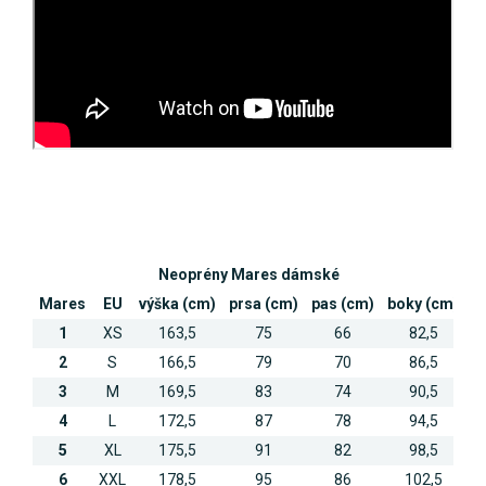
Neoprény Mares dámské
Mares
EU
výška (cm)
prsa (cm)
pas (cm)
boky (cm)
1
XS
163,5
75
66
82,5
2
S
166,5
79
70
86,5
3
M
169,5
83
74
90,5
4
L
172,5
87
78
94,5
5
XL
175,5
91
82
98,5
6
XXL
178,5
95
86
102,5