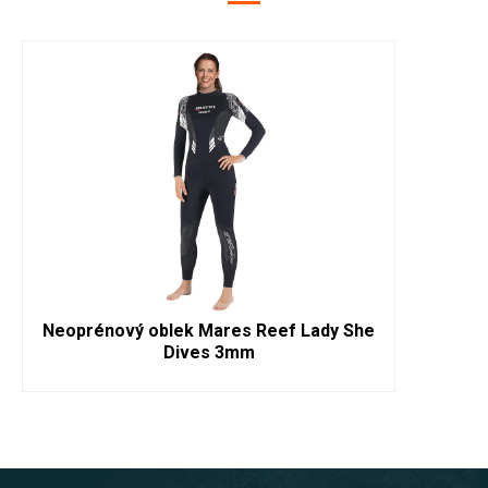
Neoprénový oblek Mares Reef Lady She
Dives 3mm
Z