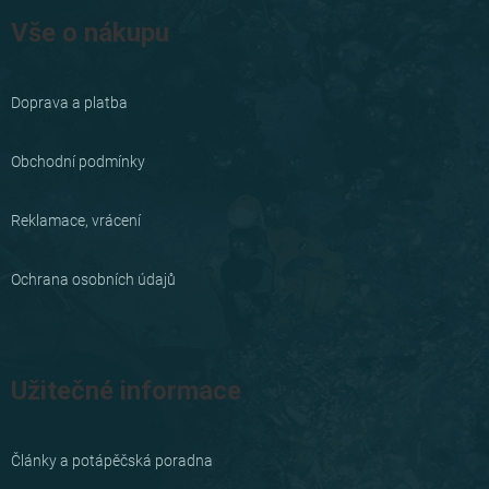
á
Vše o nákupu
p
a
Doprava a platba
t
í
Obchodní podmínky
Reklamace, vrácení
Ochrana osobních údajů
Užitečné informace
Články a potápěčská poradna