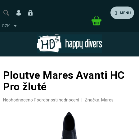
Přejít
na
MENU
obsah
Nákupní
CZK
košík
Ploutve Mares Avanti HC
Pro žluté
Průměrné
Neohodnoceno
Podrobnosti hodnocení
Značka:
Mares
hodnocení
produktu
je
0,0
z
5