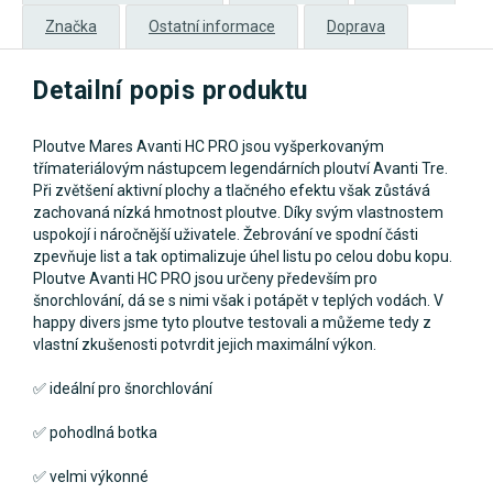
Značka
Ostatní informace
Doprava
Detailní popis produktu
Ploutve Mares Avanti HC PRO jsou vyšperkovaným
třímateriálovým nástupcem legendárních ploutví Avanti Tre.
Při zvětšení aktivní plochy a tlačného efektu však zůstává
zachovaná nízká hmotnost ploutve. Díky svým vlastnostem
uspokojí i náročnější uživatele. Žebrování ve spodní části
zpevňuje list a tak optimalizuje úhel listu po celou dobu kopu.
Ploutve Avanti HC PRO jsou určeny především pro
šnorchlování, dá se s nimi však i potápět v teplých vodách. V
happy divers jsme tyto ploutve testovali a můžeme tedy z
vlastní zkušenosti potvrdit jejich maximální výkon.
✅ ideální pro šnorchlování
✅ pohodlná botka
✅ velmi výkonné