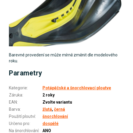
Barevné provedení se může mírně změnit dle modelového
roku.
Parametry
Kategorie
:
Potápěčské a šnorchlovací ploutve
Záruka
:
2 roky
EAN
:
Zvolte variantu
Barva
:
žlutá
,
černá
Použití ploutví
:
šnorchlování
Určeno pro
:
dospělé
Na šnorchlování
:
ANO