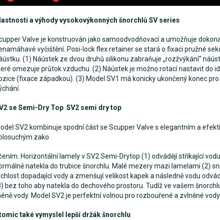
lastnosti a výhody vysokovýkonných šnorchlů SV series
cupper Valve je konstruován jako samoodvodňovací a umožňuje dokona
enamáhavé vyčištění. Posi-lock flex retainer se stará o fixaci pružné sek
áústku. (1) Náústek ze dvou druhů silikonu zabraňuje „rozžvýkání“ náús
teré omezuje průtok vzduchu. (2) Náústek je možno rotací nastavit do id
ozice (fixace západkou). (3) Model SV1 má konicky ukončený konec pr
ýchání.
V2 se Semi-Dry Top SV2 semi dry top
odel SV2 kombinuje spodní část se Scupper Valve s elegantním a efekt
olosuchým zako
čením. Horizontální lamely v SV2 Semi-Drytop (1) odvádějí stříkající vodu
ormálně natekla do trubice šnorchlu. Malé mezery mazi lamelami (2) sni
ychlost dopadající vody a zmenšují velikost kapek a následně vodu odvá
3) bez toho aby natekla do dechového prostoru. Tudíž ve vašem šnorchl
éně vody. Model SV2 je perfektní volnou pro rozbouřené a zvlněné vody
tomic také vymyslel lepší držák šnorchlu