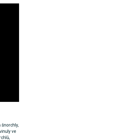
 šnorchly,
vinuly ve
rchlů,