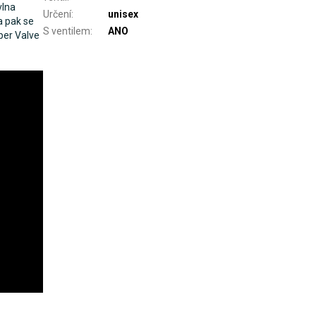
vlna
Určení
:
unisex
 a pak se
S ventilem
:
ANO
per Valve