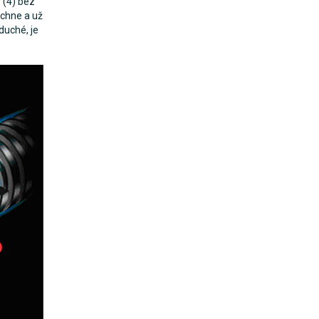
 (4) bez
chne a už
duché, je