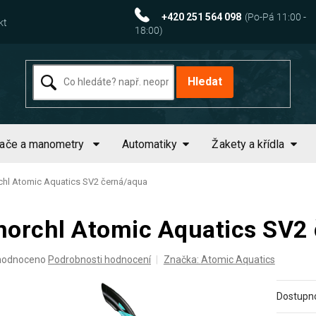
+420 251 564 098
kt
Hledat
tače a manometry
Automatiky
Žakety a křídla
chl Atomic Aquatics SV2 černá/aqua
norchl Atomic Aquatics SV2
ěrné
hodnoceno
Podrobnosti hodnocení
Značka:
Atomic Aquatics
ocení
uktu
Dostupno