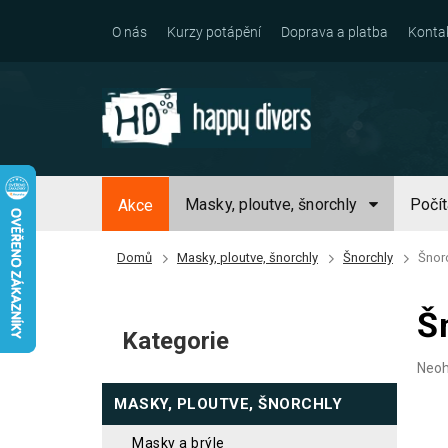
Přejít
na
O nás
Kurzy potápění
Doprava a platba
Konta
obsah
Masky, ploutve, šnorchly
Počí
Akce
Domů
Masky, ploutve, šnorchly
Šnorchly
Šnor
P
Š
o
Kategorie
Přeskočit
s
kategorie
Prům
Neo
t
hodn
MASKY, PLOUTVE, ŠNORCHLY
prod
r
je
a
0,0
masky a brýle