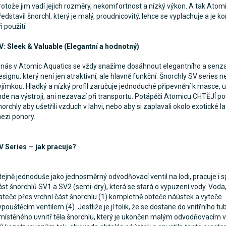
rotože jim vadí jejich rozměry, nekomfortnost a nízký výkon. A tak Atom
ředstavil šnorchl, který je malý, proudnicovitý, lehce se vyplachuje a je k
ři použití.
V: Sleek & Valuable (Elegantní a hodnotný)
 nás v Atomic Aquatics se vždy snažíme dosáhnout elegantního a senz
esignu, který není jen atraktivní, ale hlavně funkční. Šnorchly SV series n
yjímkou. Hladký a nízký profil zaručuje jednoduché připevnění k masce, u
inde na výstroji, ani nezavazí při transportu. Potápěči Atomicu CHTĚJÍ p
norchly aby ušetřili vzduch v lahvi, nebo aby si zaplavali okolo exotické l
ezi ponory.
V Series — jak pracuje?
tejně jednoduše jako jednosměrný odvodňovací ventil na lodi, pracuje i 
ást šnorchlů SV1 a SV2 (semi-dry), která se stará o vypuzení vody. Voda,
ateče přes vrchní část šnorchlu (1) kompletně obteče náústek a vyteče
ypouštěcím ventilem (4). Jestliže je jí tolik, že se dostane do vnitřního tu
místěného uvnitř těla šnorchlu, který je ukončen malým odvodňovacím 