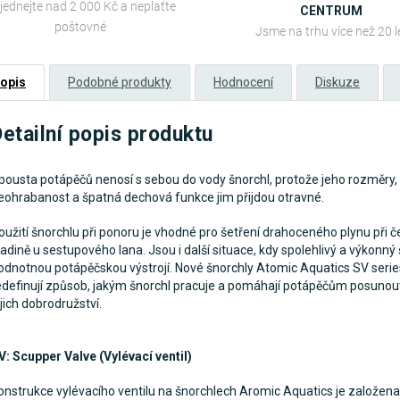
jednejte nad 2 000 Kč a neplaťte
CENTRUM
poštovné
Jsme na trhu více než 20 l
opis
Podobné produkty
Hodnocení
Diskuze
etailní popis produktu
pousta potápěčů nenosí s sebou do vody šnorchl, protože jeho rozměry,
eohrabanost a špatná dechová funkce jim přijdou otravné.
oužití šnorchlu při ponoru je vhodné pro šetření drahoceného plynu při č
ladině u sestupového lana. Jsou i další situace, kdy spolehlivý a výkonný 
odnotnou potápěčskou výstrojí. Nové šnorchly Atomic Aquatics SV serie
edefinují způsob, jakým šnorchl pracuje a pomáhají potápěčům posunou
ejich dobrodružství.
V: Scupper Valve (Vylévací ventil)
onstrukce vylévacího ventilu na šnorchlech Aromic Aquatics je založena