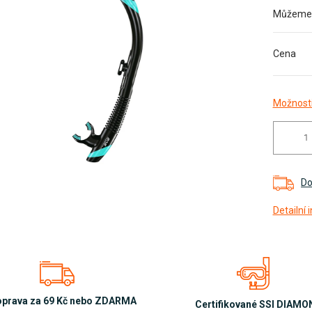
Můžeme d
diček.
Cena
Možnosti
Do
Detailní
prava za 69 Kč nebo ZDARMA
Certifikované SSI DIAM