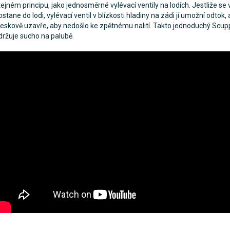
tejném principu, jako jednosměrné vylévací ventily na lodích. Jestliže se 
ostane do lodi, vylévací ventil v blízkosti hladiny na zádi jí umožní odtok,
leskově uzavře, aby nedošlo ke zpětnému nalití. Takto jednoduchý Scup
držuje sucho na palubě.