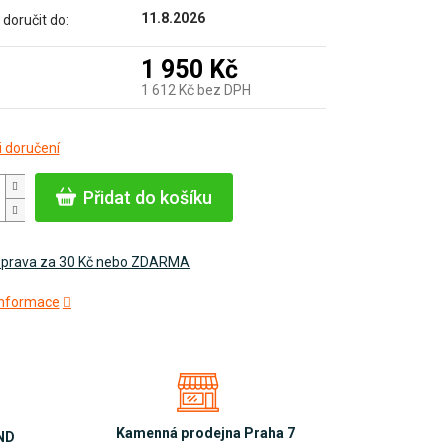
11.8.2026
oručit do:
1 950 Kč
1 612 Kč bez DPH
Měrná
 doručení
cena:
Přidat do košíku
prava za 30 Kč nebo ZDARMA
 informace
Kamenná prodejna Praha 7
OND