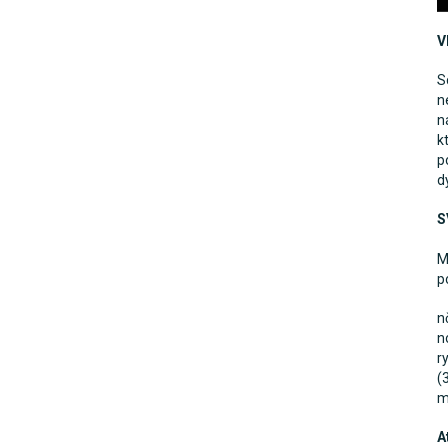
V
S
n
n
k
p
d
S
M
p
n
n
r
(
m
A