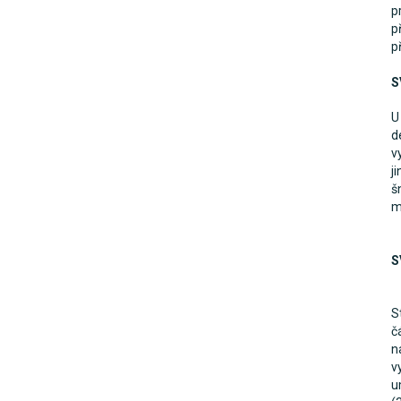
p
p
p
S
U
d
v
j
š
m
S
S
č
n
v
u