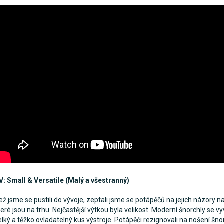
V: Small & Versatile (Malý a všestranný)
ež jsme se pustili do vývoje, zeptali jsme se potápěčů na jejich názory na
teré jsou na trhu. Nejčastější výtkou byla velikost. Moderní šnorchly se vy
elký a těžko ovladatelný kus výstroje. Potápěči rezignovali na nošení šno