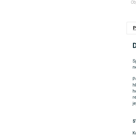
Ob
P
D
S
n
P
h
h
r
j
S
K