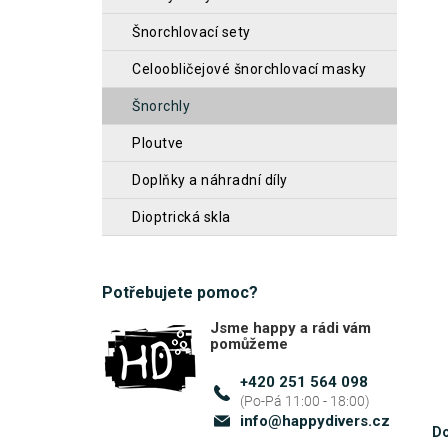
z
n
šnorchlovací sety
5
n
hvěz
celoobličejové šnorchlovací masky
í
šnorchly
p
a
ploutve
n
doplňky a náhradní díly
e
dioptrická skla
l
Potřebujete pomoc?
Jsme happy a rádi vám
pomůžeme
+420 251 564 098
info
@
happydivers.cz
Do