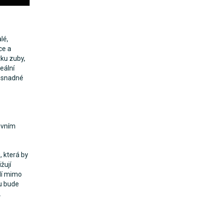
lé,
ce a
tku zuby,
eální
o snadné
ivním
, která by
žují
dí mimo
u bude
.