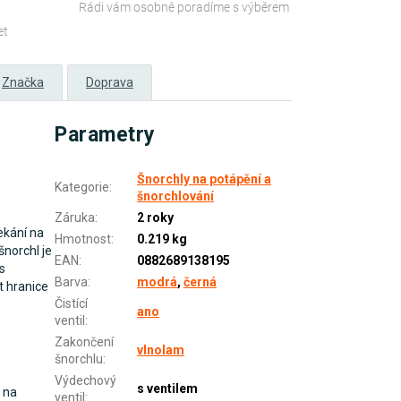
Rádi vám osobně poradíme s výběrem
et
Značka
Doprava
Parametry
Šnorchly na potápění a
Kategorie
:
šnorchlování
Záruka
:
2 roky
ekání na
Hmotnost
:
0.219 kg
šnorchl je
EAN
:
0882689138195
s
Barva
:
modrá
,
černá
t hranice
Čistící
ano
ventil
:
Zakončení
vlnolam
šnorchlu
:
Výdechový
s ventilem
 na
ventil
: