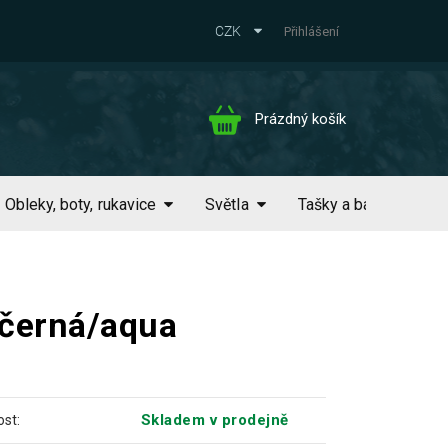
CZK
Přihlášení
Nákupní
Prázdný košík
košík
Obleky, boty, rukavice
Světla
Tašky a batohy
 černá/aqua
Skladem v prodejně
st: