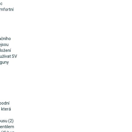
ic
omfortní
ačního
ejsou
ložení
oužívat SV
aguny
spodní
 která
busu (2)
ventilem