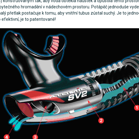
3) konstruovaným tak, aby voda obtekla náústek a opustila tento prostor
bytečného hromadění v nádechovém prostoru. Potápěč jednoduše vyde
alý přetlak postačuje k tomu, aby vnitřní tubus zústal suchý. Je to jedno
o efektivní, je to patentované!