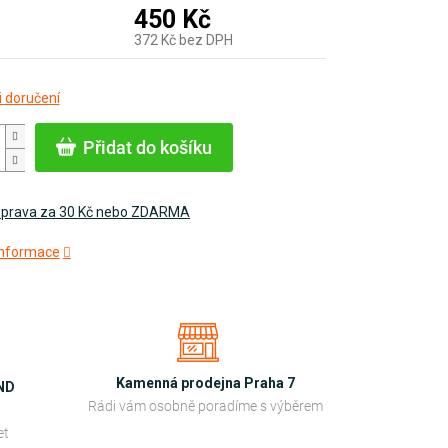
450 Kč
372 Kč bez DPH
Měrná
 doručení
cena:
Přidat do košíku
prava za 30 Kč nebo ZDARMA
 informace
Kamenná prodejna Praha 7
OND
Rádi vám osobně poradíme s výběrem
et