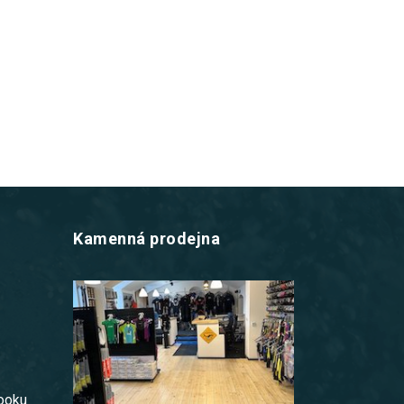
Kamenná prodejna
z
booku