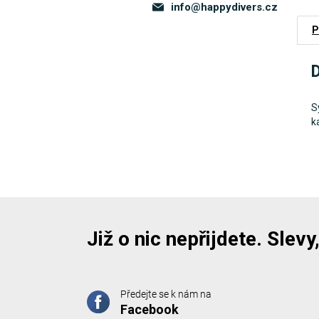
info
@
happydivers.cz
P
D
S
k
Již o nic nepřijdete. Slev
Předejte se k nám na
Facebook