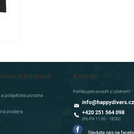
tečné informace
Kontakt
y a potápěčská poradna
info
@
happydivers.c
ná prodejna
+420 251 564 098
Sledujte nás na face