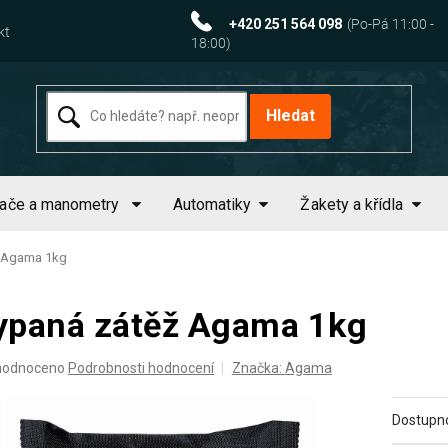
+420 251 564 098
kt
Hledat
tače a manometry
Automatiky
Žakety a křídla
ž Agama 1kg
ypaná zátěž Agama 1kg
ěrné
hodnoceno
Podrobnosti hodnocení
Značka:
Agama
ocení
uktu
Dostupno