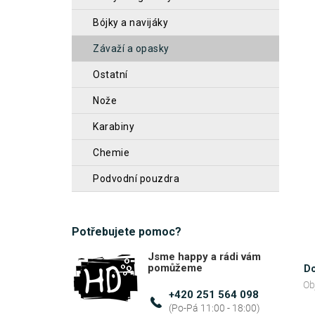
z
n
bójky a navijáky
5
n
hvěz
závaží a opasky
í
ostatní
p
a
nože
n
karabiny
e
chemie
l
podvodní pouzdra
Potřebujete pomoc?
Jsme happy a rádi vám
pomůžeme
Do
Ob
+420 251 564 098