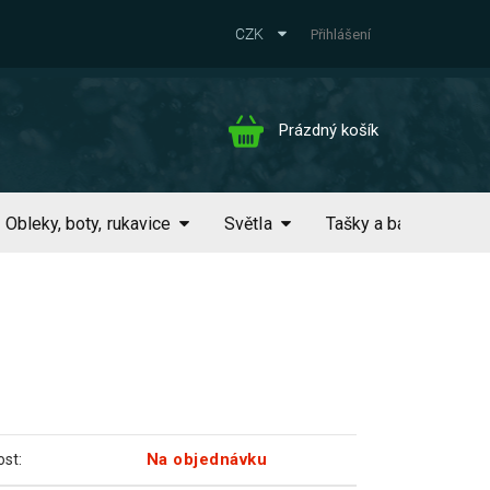
CZK
Přihlášení
Nákupní
Prázdný košík
košík
Obleky, boty, rukavice
Světla
Tašky a batohy
Na objednávku
st: