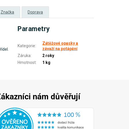
Značka
Doprava
Parametry
Zátěžové opasky a
Kategorie
:
závaží na potápění
ídel.
Záruka
:
2 roky
Hmotnost
:
1 kg
ákazníci nám důvěřují