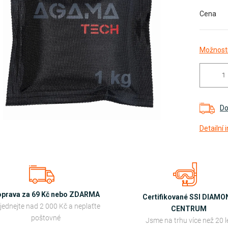
Cena
diček.
Možnosti
Do
Detailní
prava za 69 Kč nebo ZDARMA
Certifikované SSI DIAM
jednejte nad 2 000 Kč a neplaťte
CENTRUM
poštovné
Jsme na trhu více než 20 l