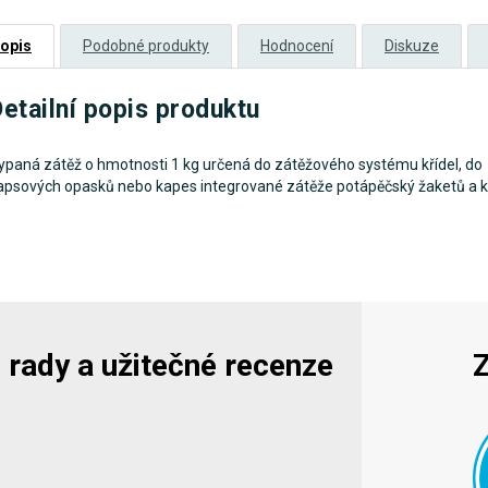
opis
Podobné produkty
Hodnocení
Diskuze
etailní popis produktu
ypaná zátěž o hmotnosti 1 kg určená do zátěžového systému křídel, do
apsových opasků nebo kapes integrované zátěže potápěčský žaketů a kř
y, rady a užitečné recenze
Z