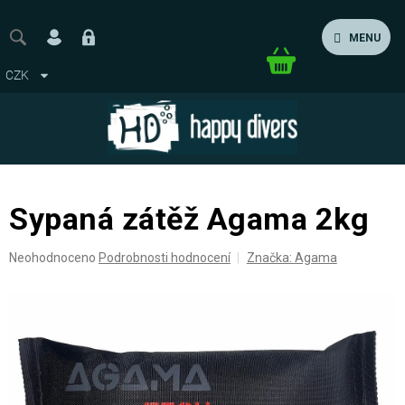
Přejít
na
MENU
obsah
Nákupní
CZK
košík
Sypaná zátěž Agama 2kg
Průměrné
Neohodnoceno
Podrobnosti hodnocení
Značka:
Agama
hodnocení
produktu
je
0,0
z
5
hvězdiček.