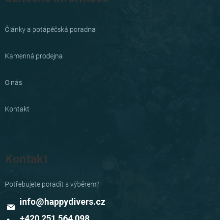
Články a potápěčská poradna
Kamenná prodejna
O nás
Kontakt
Kontakt
info
@
happydivers.cz
+420 251 564 098