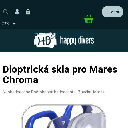
Přejít
na
MENU
obsah
Nákupní
CZK
košík
Dioptrická skla pro Mares
Chroma
Průměrné
Neohodnoceno
Podrobnosti hodnocení
Značka:
Mares
hodnocení
produktu
je
0,0
z
5