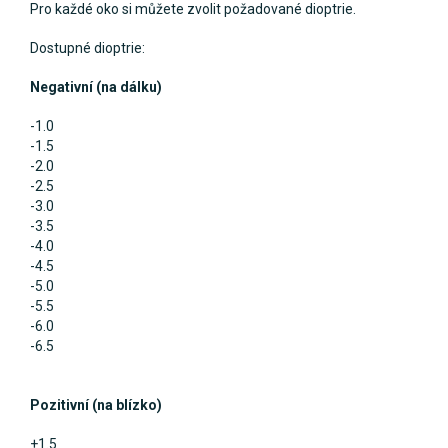
Pro každé oko si můžete zvolit požadované dioptrie.
Dostupné dioptrie:
Negativní (na dálku)
-1.0
-1.5
-2.0
-2.5
-3.0
-3.5
-4.0
-4.5
-5.0
-5.5
-6.0
-6.5
Pozitivní (na blízko)
+1.5