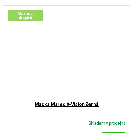
Možnost
dioptrií
Maska Mares X-Vision černá
Skladem v prodejně