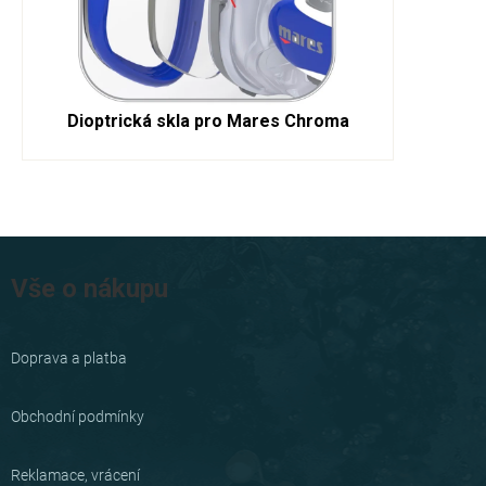
Dioptrická skla pro Mares Chroma
Z
á
Vše o nákupu
p
a
Doprava a platba
t
í
Obchodní podmínky
Reklamace, vrácení