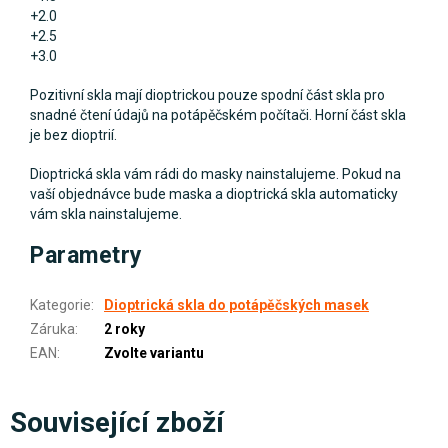
+2.0
+2.5
+3.0
Pozitivní skla mají dioptrickou pouze spodní část skla pro
snadné čtení údajů na potápěčském počítači. Horní část skla
je bez dioptrií.
Dioptrická skla vám rádi do masky nainstalujeme. Pokud na
vaší objednávce bude maska a dioptrická skla automaticky
vám skla nainstalujeme.
Parametry
Kategorie
:
Dioptrická skla do potápěčských masek
Záruka
:
2 roky
EAN
:
Zvolte variantu
Související zboží