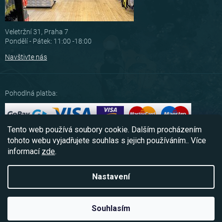
Veletržní 31, Praha 7
Pondělí - Pátek: 11:00 -18:00
Navštivte nás
Pohodlná platba:
Tento web používá soubory cookie. Dalším procházením
Možnosti dopravy:
tohoto webu vyjadřujete souhlas s jejich používáním.. Více
informací
zde
.
Nastavení
Copyright 2026
Scubashop.cz
. Všechna práva vyhrazena.
Souhlasím
Vytvořil Shoptet