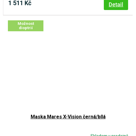
1 511 Kč
Detail
Možnost
dioptrií
Maska Mares X-Vision černá/bílá