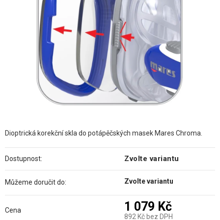
hvězdiček.
Dioptrická korekční skla do potápěčských masek Mares Chroma.
Zvolte variantu
Dostupnost:
Zvolte variantu
Můžeme doručit do:
1 079 Kč
Cena
892 Kč bez DPH