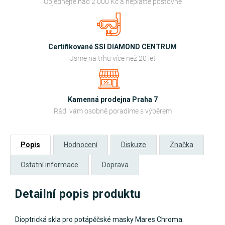
Objednejte nad 2 000 Kč a neplaťte poštovné
Certifikované SSI DIAMOND CENTRUM
Jsme na trhu více než 20 let
Kamenná prodejna Praha 7
Rádi vám osobně poradíme s výběrem
Popis
Hodnocení
Diskuze
Značka
Ostatní informace
Doprava
Detailní popis produktu
Dioptrická skla pro potápěčské masky Mares Chroma.