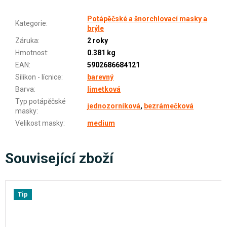
Potápěčské a šnorchlovací masky a
Kategorie
:
brýle
Záruka
:
2 roky
Hmotnost
:
0.381 kg
EAN
:
5902686684121
Silikon - lícnice
:
barevný
Barva
:
limetková
Typ potápěčské
jednozorníková
,
bezrámečková
masky
:
Velikost masky
:
medium
Související zboží
Tip