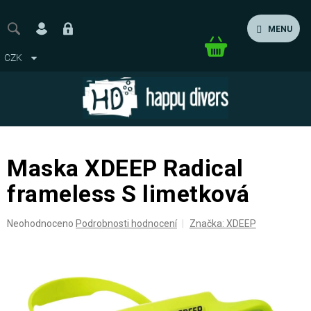
Přejít
na
MENU
obsah
Nákupní
CZK
košík
Maska XDEEP Radical
frameless S limetková
Průměrné
Neohodnoceno
Podrobnosti hodnocení
Značka:
XDEEP
hodnocení
produktu
je
0,0
z
5