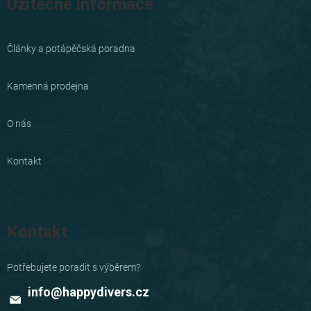
Užitečné informace
Články a potápěčská poradna
Kamenná prodejna
O nás
Kontakt
Kontakt
info
@
happydivers.cz