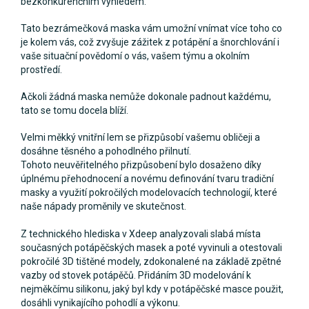
bezkonkurenčním výhledem.
Tato bezrámečková maska vám umožní vnímat více toho co
je kolem vás, což zvyšuje zážitek z potápění a šnorchlování i
vaše situační povědomí o vás, vašem týmu a okolním
prostředí.
Ačkoli žádná maska nemůže dokonale padnout každému,
tato se tomu docela blíží.
Velmi měkký vnitřní lem se přizpůsobí vašemu obličeji a
dosáhne těsného a pohodlného přilnutí.
Tohoto neuvěřitelného přizpůsobení bylo dosaženo díky
úplnému přehodnocení a novému definování tvaru tradiční
masky a využití pokročilých modelovacích technologií, které
naše nápady proměnily ve skutečnost.
Z technického hlediska v Xdeep analyzovali slabá místa
současných potápěčských masek a poté vyvinuli a otestovali
pokročilé 3D tištěné modely, zdokonalené na základě zpětné
vazby od stovek potápěčů. Přidáním 3D modelování k
nejměkčímu silikonu, jaký byl kdy v potápěčské masce použit,
dosáhli vynikajícího pohodlí a výkonu.