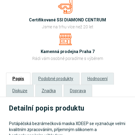
Certifikované SSI DIAMOND CENTRUM
Jsme na trhu více než 20 let
Kamenná prodejna Praha 7
Rádi vám osobně poradíme s výběrem
Popis
Podobné produkty
Hodnocení
Diskuze
Značka
Doprava
Detailní popis produktu
Potápěčská bezrámečková maska XDEEP se vyznačuje velmi
kvalitním zpracováním, příjemným silikonem a