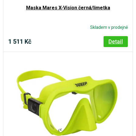
k
Maska Mares X-Vision černá/limetka
t
ů
Skladem v prodejně
1 511 Kč
Detail