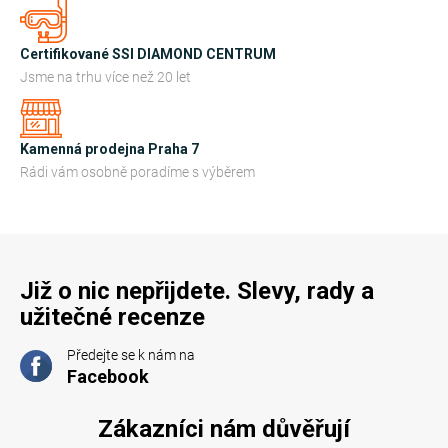
í
p
r
Certifikované SSI DIAMOND CENTRUM
v
Jsme na trhu více než 20 let
k
y
Kamenná prodejna Praha 7
v
Rádi vám osobně poradíme s výběrem
ý
p
i
s
u
Již o nic nepřijdete. Slevy, rady a
užitečné recenze
Předejte se k nám na
Facebook
Zákazníci nám důvěřují