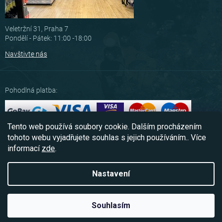
Veletržní 31, Praha 7
Pondělí - Pátek: 11:00 -18:00
Navštivte nás
Pohodlná platba:
Tento web používá soubory cookie. Dalším procházením
Možnosti dopravy:
tohoto webu vyjadřujete souhlas s jejich používáním.. Více
informací
zde
.
Nastavení
Copyright 2026
Scubashop.cz
. Všechna práva vyhrazena.
Souhlasím
Vytvořil Shoptet