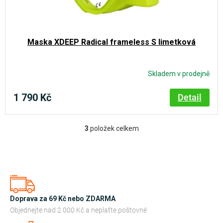
Maska XDEEP Radical frameless S limetková
Skladem v prodejně
1 790 Kč
Detail
3
položek celkem
O
v
l
á
d
a
Doprava za 69 Kč nebo ZDARMA
c
Objednejte nad 2 000 Kč a neplaťte poštovné