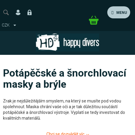
Přejít
na
MENU
obsah
Nákupní
CZK
košík
Potápěčské a šnorchlovací
masky a brýle
Zrak je nejdůležitějším smyslem, na který se musíte pod vodou
spolehnout. Maska chrání vaše oči a je tak důležitou součástí
potápěčské a šnorchlovací výstroje. Vyplatí se tedy investovat do
kvalitních materiálů.
Chci se dozvědět víc