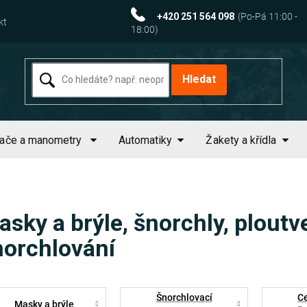
+420 251 564 098
kt
Hledat
tače a manometry
Automatiky
Žakety a křídla
sky a brýle, šnorchly, ploutve
norchlování
Šnorchlovací
Ce
Masky a brýle