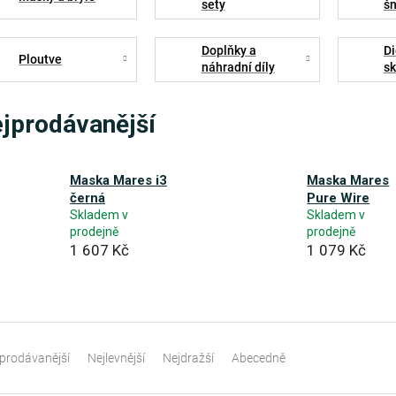
sety
šn
m
Doplňky a
Di
Ploutve
náhradní díly
sk
jprodávanější
Maska Mares i3
Maska Mares
černá
Pure Wire
Skladem v
Skladem v
prodejně
prodejně
1 607 Kč
1 079 Kč
prodávanější
Nejlevnější
Nejdražší
Abecedně