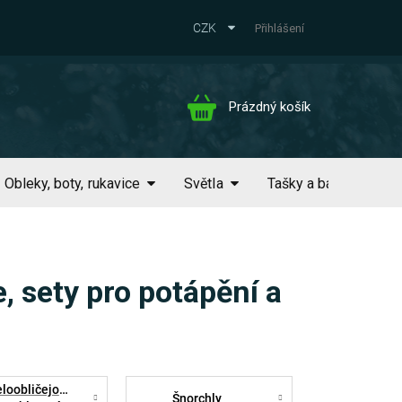
CZK
Přihlášení
Nákupní
Prázdný košík
košík
Obleky, boty, rukavice
Světla
Tašky a batohy
, sety pro potápění a
loobličejové
Šnorchly