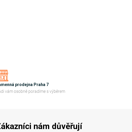
amenná prodejna Praha 7
di vám osobně poradíme s výběrem
ákazníci nám důvěřují