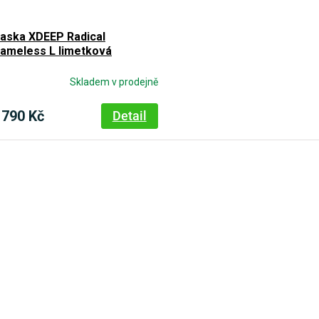
aska XDEEP Radical
rameless L limetková
Skladem v prodejně
 790 Kč
Detail
O
v
l
á
d
a
c
í
p