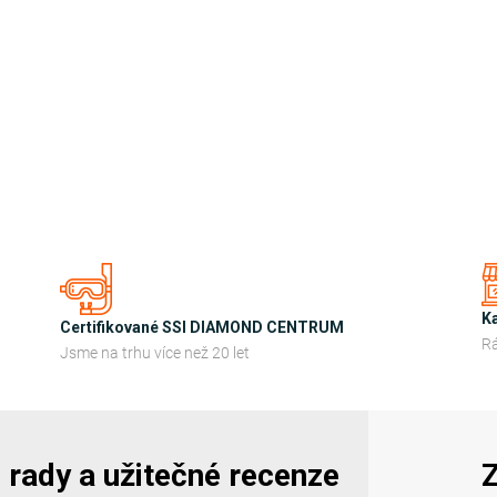
r
v
k
y
v
ý
p
i
s
u
K
Certifikované SSI DIAMOND CENTRUM
Rá
Jsme na trhu více než 20 let
y, rady a užitečné recenze
Z