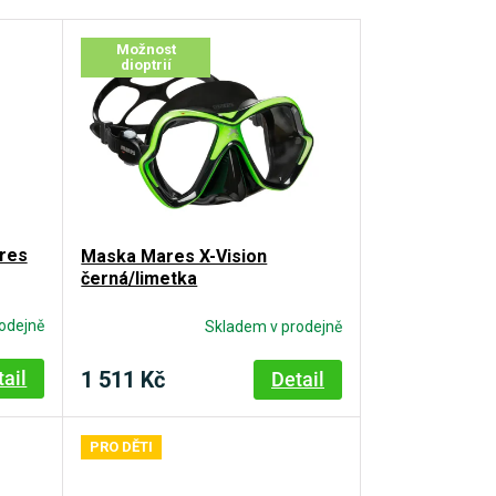
Možnost
dioptrií
res
Maska Mares X-Vision
černá/limetka
odejně
Skladem v prodejně
1 511 Kč
tail
Detail
PRO DĚTI