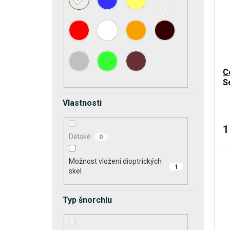
Hollis
0
Mares
3
Oceanic
0
C
S
Seac
2
Vlastnosti
XDEEP
2
1
Zeagle
0
Dětské
0
Možnost vložení dioptrických
1
skel
Typ šnorchlu