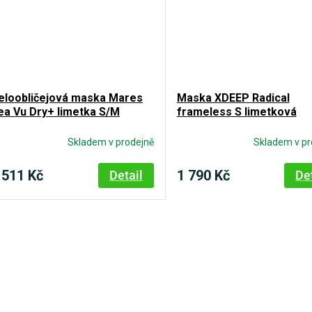
eloobličejová maska Mares
Maska XDEEP Radical
ea Vu Dry+ limetka S/M
frameless S limetková
Skladem v prodejně
Skladem v pr
 511 Kč
1 790 Kč
Detail
De