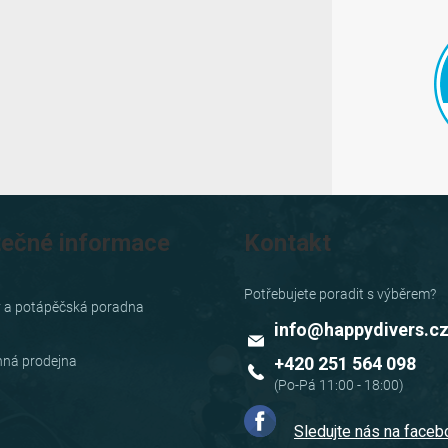
tečné informace
Kontakt
y a potápěčská poradna
info
@
happydivers.c
ná prodejna
+420 251 564 098
Sledujte nás na face