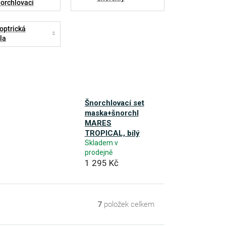
orchlovací
asky
optrická
la
Šnorchlovací set
maska+šnorchl
MARES
TROPICAL, bílý
Skladem v
prodejně
1 295 Kč
7
položek celkem