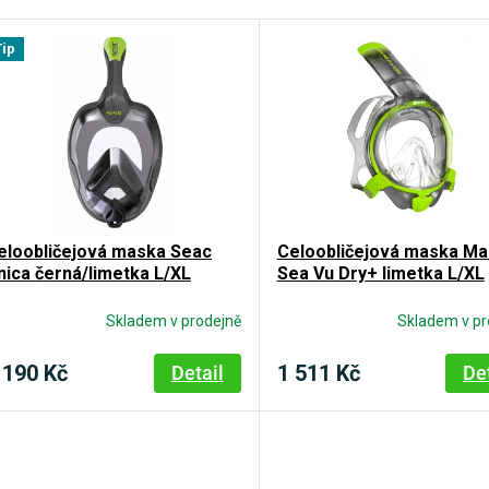
Tip
eloobličejová maska Seac
Celoobličejová maska Ma
nica černá/limetka L/XL
Sea Vu Dry+ limetka L/XL
Skladem v prodejně
Skladem v pr
 190 Kč
1 511 Kč
Detail
De