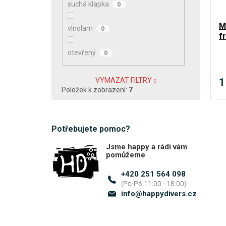
suchá klapka
0
M
vlnolam
0
f
otevřený
0
1
VYMAZAT FILTRY
Položek k zobrazení:
7
Potřebujete pomoc?
Jsme happy a rádi vám
pomůžeme
+420 251 564 098
info
@
happydivers.cz