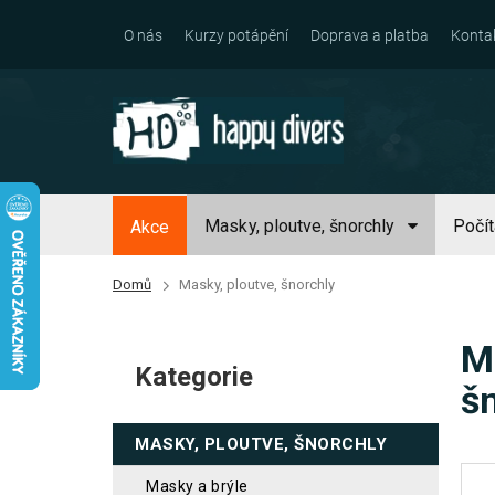
Přejít
na
O nás
Kurzy potápění
Doprava a platba
Konta
obsah
Masky, ploutve, šnorchly
Počí
Akce
Domů
Masky, ploutve, šnorchly
P
Ma
o
Kategorie
Přeskočit
s
š
kategorie
t
MASKY, PLOUTVE, ŠNORCHLY
r
a
masky a brýle