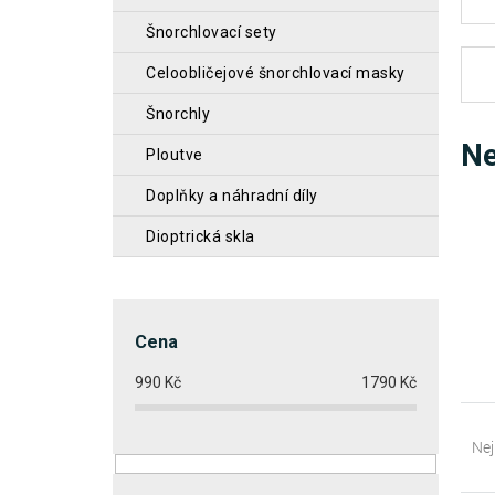
n
šnorchlovací sety
n
celoobličejové šnorchlovací masky
í
šnorchly
p
Ne
ploutve
a
n
doplňky a náhradní díly
e
dioptrická skla
l
Cena
990
Kč
1790
Kč
Ř
a
Nej
z