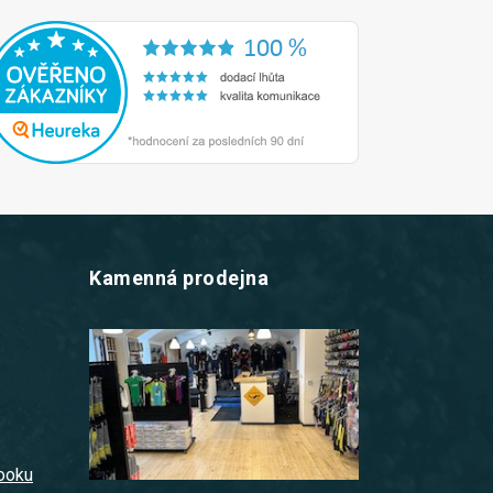
Kamenná prodejna
z
booku