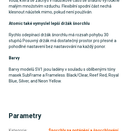
voda, která se zachytí v náústkové části se snadno vyfoukne
malým množstvím vzduchu. Flexibilní spodní část nechá
klesnout náústek mimo, pokud není používán.
Atomic také vymyslel lepší držák šnorchlu
Rychlo odepínací držák šnorchlu má rozsah pohybu 30
stupňů Posuvný držák má dostatečný prostor pro přesné a
pohodlné nastavení bez nastavování na každý ponor.
Barvy
Barvy modelů SV1 jsou laděny v souladu s oblíbenými tóny
masek SubFrame a Frameless. Black/Clear, Reef Red, Royal
Blue, Silver, and Neon Yellow.
Parametry
Kategorie
:
Šnorchly na potápění a šnorchlování