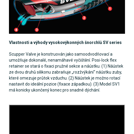
Vlastnosti a výhody vysokovýkonných šnorchlů SV series
Scupper Valve je konstruován jako samoodvodňovací a
umožňuje dokonalé, nenamáhavé vyčištění. Posi-lock flex
retainer se stará o fixaci pružné sekce a náústku. (1) Náústek
ze dvou druhů silikonu zabraňuje „rozžvýkání“ náústku zuby,
které omezuje průtok vzduchu. (2) Náústek je možno rotací
nastavit do ideální pozice (fixace západkou). (3) Model SV1
má konicky ukončený konec pro snadné dýchání.