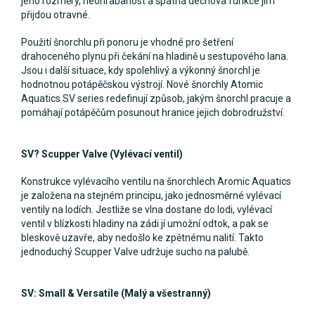
jeho rozměry, neohrabanost a špatná dechová funkce jim
přijdou otravné.
Použití šnorchlu při ponoru je vhodné pro šetření
drahoceného plynu při čekání na hladině u sestupového lana.
Jsou i další situace, kdy spolehlivý a výkonný šnorchl je
hodnotnou potápěčskou výstrojí. Nové šnorchly Atomic
Aquatics SV series redefinují způsob, jakým šnorchl pracuje a
pomáhají potápěčům posunout hranice jejich dobrodružství.
SV? Scupper Valve (Vylévací ventil)
Konstrukce vylévacího ventilu na šnorchlech Aromic Aquatics
je založena na stejném principu, jako jednosměrné vylévací
ventily na lodích. Jestliže se vlna dostane do lodi, vylévací
ventil v blízkosti hladiny na zádi jí umožní odtok, a pak se
bleskově uzavře, aby nedošlo ke zpětnému nalití. Takto
jednoduchý Scupper Valve udržuje sucho na palubě.
SV: Small & Versatile (Malý a všestranný)