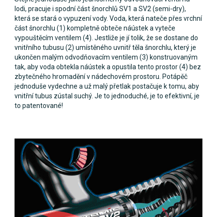
lodi, pracuje i spodní část šnorchlů SV1 a SV2 (semi-dry),
která se stará o vypuzení vody. Voda, která nateče přes vrchní
část šnorchlu (1) kompletně obteče náústek a vyteče
vypouštěcím ventilem (4). Jestliže je jí tolik, že se dostane do
vnitřního tubusu (2) umístěného uvnitř těla šnorchlu, který je
ukončen malým odvodňovacím ventilem (3) konstruovaným
tak, aby voda obtekla náústek a opustila tento prostor (4) bez
zbytečného hromadění v nádechovém prostoru. Potápěč
jednoduše vydechne a už malý přetlak postačuje k tomu, aby
vnitřní tubus zústal suchý. Je to jednoduché, je to efektivní, je
to patentované!