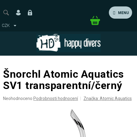
Přejít
na
MENU
obsah
Nákupní
CZK
košík
Šnorchl Atomic Aquatics
SV1 transparentní/černý
Průměrné
Neohodnoceno
Podrobnosti hodnocení
Značka:
Atomic Aquatics
hodnocení
produktu
je
0,0
z
5