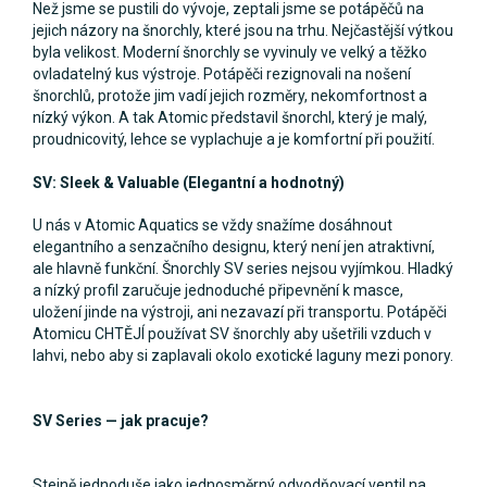
Než jsme se pustili do vývoje, zeptali jsme se potápěčů na
jejich názory na šnorchly, které jsou na trhu. Nejčastější výtkou
byla velikost. Moderní šnorchly se vyvinuly ve velký a těžko
ovladatelný kus výstroje. Potápěči rezignovali na nošení
šnorchlů, protože jim vadí jejich rozměry, nekomfortnost a
nízký výkon. A tak Atomic představil šnorchl, který je malý,
proudnicovitý, lehce se vyplachuje a je komfortní při použití.
SV: Sleek & Valuable (Elegantní a hodnotný)
U nás v Atomic Aquatics se vždy snažíme dosáhnout
elegantního a senzačního designu, který není jen atraktivní,
ale hlavně funkční. Šnorchly SV series nejsou vyjímkou. Hladký
a nízký profil zaručuje jednoduché připevnění k masce,
uložení jinde na výstroji, ani nezavazí při transportu. Potápěči
Atomicu CHTĚJÍ používat SV šnorchly aby ušetřili vzduch v
lahvi, nebo aby si zaplavali okolo exotické laguny mezi ponory.
SV Series — jak pracuje?
Stejně jednoduše jako jednosměrný odvodňovací ventil na