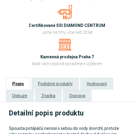
Certifikované SSI DIAMOND CENTRUM
Jsme na trhu více než 20 let
Kamenná prodejna Praha 7
Rádi vám osobně poradíme s výběrem
Popis
Podobné produkty
Hodnocení
Diskuze
Značka
Doprava
Detailní popis produktu
Spousta potápěčů nenosí s sebou do vody šnorchl, protože