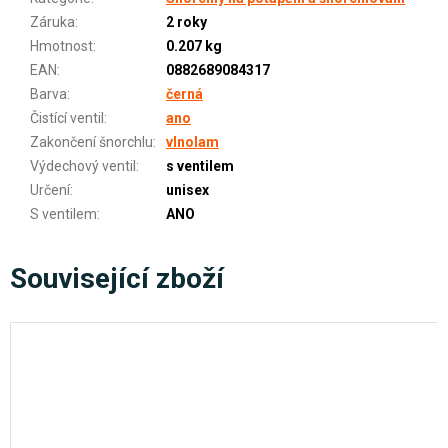
Záruka
:
2 roky
Hmotnost
:
0.207 kg
EAN
:
0882689084317
Barva
:
černá
Čistící ventil
:
ano
Zakončení šnorchlu
:
vlnolam
Výdechový ventil
:
s ventilem
Určení
:
unisex
S ventilem
:
ANO
Související zboží