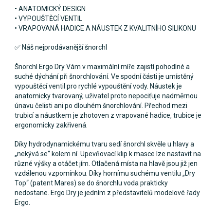
• ANATOMICKÝ DESIGN
• VYPOUŠTĚCÍ VENTIL
• VRAPOVANÁ HADICE A NÁUSTEK Z KVALITNÍHO SILIKONU
✅ Náš nejprodávanější šnorchl
Šnorchl Ergo Dry Vám v maximální míře zajistí pohodlné a
suché dýchání při šnorchlování. Ve spodní části je umístěný
vypouštěcí ventil pro rychlé vypouštění vody. Náustek je
anatomicky tvarovaný, uživatel proto nepociťuje nadměrnou
únavu čelisti ani po dlouhém šnorchlování. Přechod mezi
trubicí a náustkem je zhotoven z vrapované hadice, trubice je
ergonomicky zakřivená.
Díky hydrodynamickému tvaru sedí šnorchl skvěle u hlavy a
„nekývá se“ kolem ní. Upevňovací klip k masce lze nastavit na
různé výšky a otáčet jím. Otlačená místa na hlavě jsou již jen
vzdálenou vzpomínkou. Díky hornímu suchému ventilu „Dry
Top“ (patent Mares) se do šnorchlu voda prakticky
nedostane. Ergo Dry je jedním z představitelů modelové řady
Ergo.