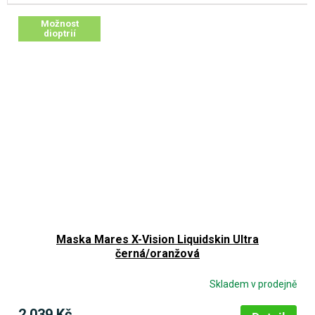
Možnost
dioptrií
Maska Mares X-Vision Liquidskin Ultra
černá/oranžová
Skladem v prodejně
2 039 Kč