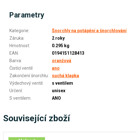
Parametry
Kategorie
:
Šnorchly na potápění a šnorchlování
Záruka
:
2 roky
Hmotnost
:
0.295 kg
EAN
:
0194151128413
Barva
:
oranžová
Čistící ventil
:
ano
Zakončení šnorchlu
:
suchá klapka
Výdechový ventil
:
s ventilem
Určení
:
unisex
S ventilem
:
ANO
Související zboží