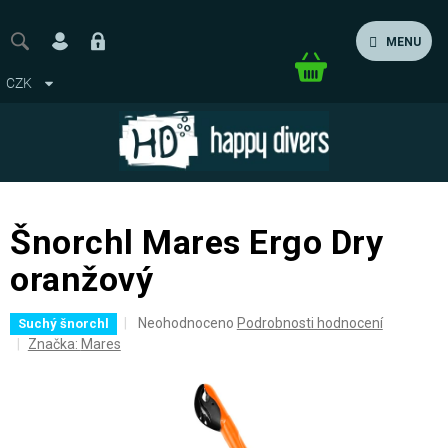
Přejít
na
MENU
obsah
Nákupní
CZK
košík
Šnorchl Mares Ergo Dry
oranžový
Průměrné
Neohodnoceno
Podrobnosti hodnocení
Suchý šnorchl
hodnocení
Značka:
Mares
produktu
je
0,0
z
5