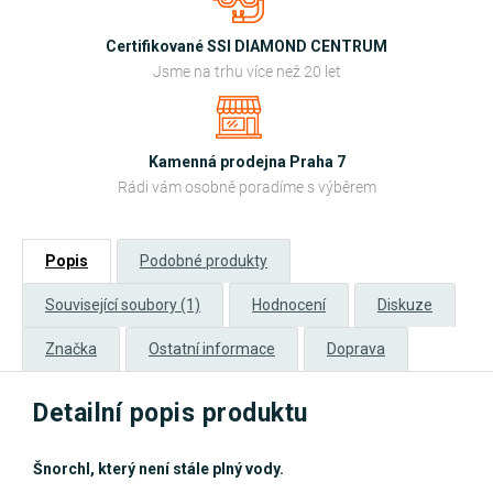
Certifikované SSI DIAMOND CENTRUM
Jsme na trhu více než 20 let
Kamenná prodejna Praha 7
Rádi vám osobně poradíme s výběrem
Popis
Podobné produkty
Související soubory (1)
Hodnocení
Diskuze
Značka
Ostatní informace
Doprava
Detailní popis produktu
Šnorchl, který není stále plný vody.