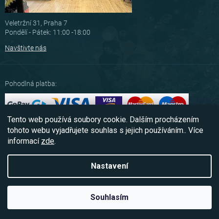
Veletržní 31, Praha 7
Pondělí - Pátek: 11:00 -18:00
Navštivte nás
Pohodlná platba:
Tento web používá soubory cookie. Dalším procházením
Možnosti dopravy:
tohoto webu vyjadřujete souhlas s jejich používáním.. Více
informací
zde
.
Nastavení
Copyright 2026
Scubashop.cz
. Všechna práva vyhrazena.
Souhlasím
Vytvořil Shoptet