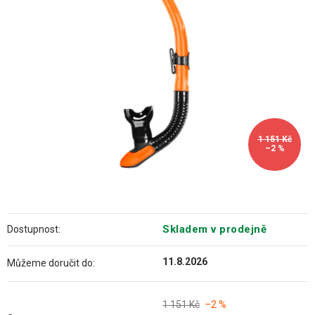
hvězdiček.
1 151 Kč
–2 %
Skladem v prodejně
Dostupnost:
11.8.2026
Můžeme doručit do:
1 151 Kč
–2 %