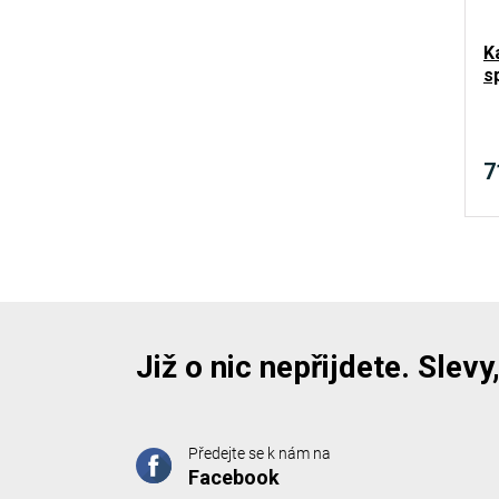
K
s
7
Již o nic nepřijdete. Slev
Předejte se k nám na
Facebook