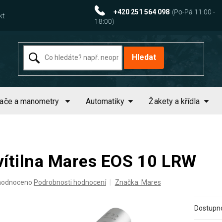
+420 251 564 098
kt
Hledat
tače a manometry
Automatiky
Žakety a křídla
vítilna Mares EOS 10 LRW
ěrné
hodnoceno
Podrobnosti hodnocení
Značka:
Mares
ocení
uktu
Dostupno