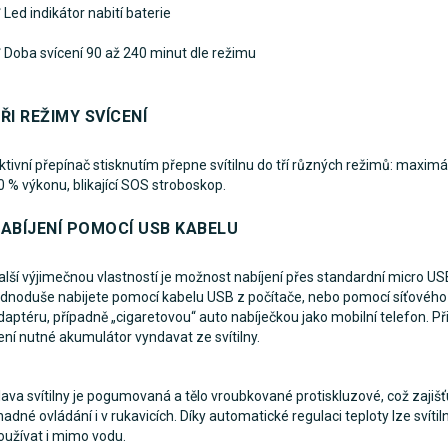
✅
Led indikátor nabití baterie
 Doba svícení 90 až 240 minut dle režimu
ŘI REŽIMY SVÍCENÍ
ktivní přepínač stisknutím přepne svítilnu do tří různých režimů: maximá
0 % výkonu, blikající SOS stroboskop.
ABÍJENÍ POMOCÍ USB KABELU
alší výjimečnou vlastností je možnost nabíjení přes standardní micro USB
ednoduše nabijete pomocí kabelu USB z počítače, nebo pomocí síťového
daptéru, případně „cigaretovou“ auto nabíječkou jako mobilní telefon. Při
ení nutné akumulátor vyndavat ze svítilny.
lava svítilny je pogumovaná a tělo vroubkované protiskluzové, což zajišť
nadné ovládání i v rukavicích. Díky automatické regulaci teploty lze svítil
oužívat i mimo vodu.