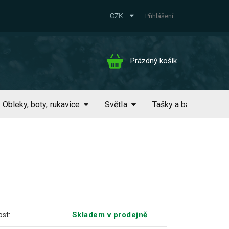
CZK
Přihlášení
Nákupní
Prázdný košík
košík
Obleky, boty, rukavice
Světla
Tašky a batohy
Skladem v prodejně
st: