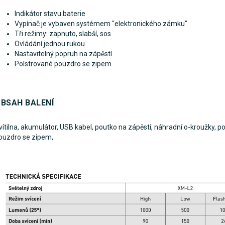
Indikátor stavu baterie
Vypínač je vybaven systémem "elektronického zámku"
Tři režimy: zapnuto, slabší, sos
Ovládání jednou rukou
Nastavitelný popruh na zápěstí
Polstrované pouzdro se zipem
BSAH BALENÍ
vítilna, akumulátor, USB kabel, poutko na zápěstí, náhradní o-kroužky, p
ouzdro se zipem,