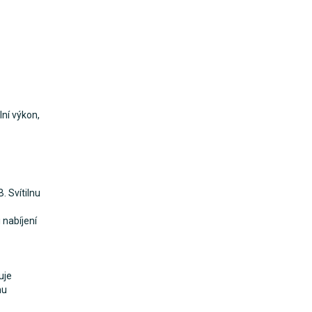
lní výkon,
. Svítilnu
 nabíjení
uje
nu