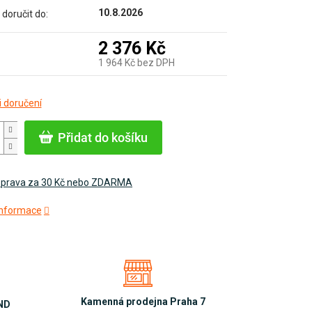
10.8.2026
oručit do:
2 376 Kč
1 964 Kč bez DPH
Měrná
 doručení
cena:
Přidat do košíku
prava za 30 Kč nebo ZDARMA
 informace
Kamenná prodejna Praha 7
OND