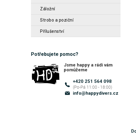
z
n
záložní
5
n
hvěz
strobo a poziční
í
přílušenství
p
a
n
Potřebujete pomoc?
e
Jsme happy a rádi vám
pomůžeme
l
+420 251 564 098
info
@
happydivers.cz
Do