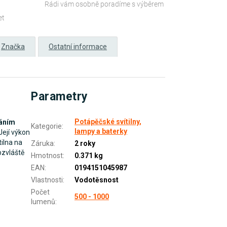
Rádi vám osobně poradíme s výběrem
et
Značka
Ostatní informace
Parametry
Potápěčské svítilny,
náním
Kategorie
:
lampy a baterky
 Její výkon
tilna na
Záruka
:
2 roky
bzvláště
Hmotnost
:
0.371 kg
EAN
:
0194151045987
Vlastnosti
:
Vodotěsnost
Počet
500 - 1000
lumenů
: