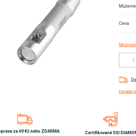
Můžeme d
diček.
Cena
Možnosti
Do
Detailní
prava za 69 Kč nebo ZDARMA
Certifikované SSI DIAM