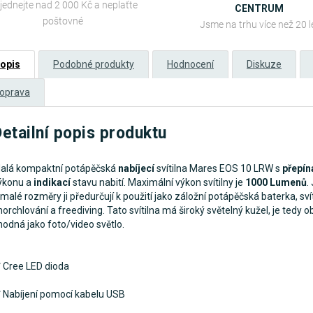
jednejte nad 2 000 Kč a neplaťte
CENTRUM
poštovné
Jsme na trhu více než 20 l
opis
Podobné produkty
Hodnocení
Diskuze
oprava
etailní popis produktu
alá kompaktní potápěčská
nabíjecí
svítilna Mares EOS 10 LRW s
přepí
ýkonu a
indikací
stavu nabití. Maximální výkon svítilny je
1000 Lumenů
.
 malé rozměry ji předurčují k použití jako záložní potápěčská baterka, sví
norchlování a freediving. Tato svítilna má široký světelný kužel, je tedy o
hodná jako foto/video světlo.
 Cree LED
dioda
✅
Nabíjení pomocí kabelu USB