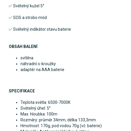
✅ S
větelný kužel 5°
✅
SOS a strobo mód
✅
Světelný indikátor stavu baterie
OBSAH BALENÍ
svítilna
náhradní o-kroužky
adaptér na AAA baterie
SPECIFIKACE
Teplota světla: 6500-7000K
Světelný úhel: 5°
Max. hloubka: 100m
Rozměry: průměr 34mm, délka 133,3mm
Hmotnost: 170g, pod vodou 70g (vč. baterie)