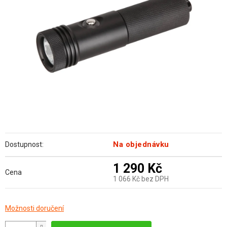
hvězdiček.
Na objednávku
Dostupnost:
1 290 Kč
Cena
1 066 Kč bez DPH
Měrná
Možnosti doručení
cena: