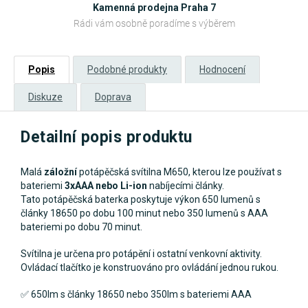
Kamenná prodejna Praha 7
Rádi vám osobně poradíme s výběrem
Popis
Podobné produkty
Hodnocení
Diskuze
Doprava
Detailní popis produktu
Malá
záložní
potápěčská svítilna M650, kterou lze používat s
bateriemi
3xAAA nebo Li-ion
nabíjecími články.
Tato potápěčská baterka poskytuje výkon 650 lumenů s
články 18650 po dobu 100 minut nebo 350 lumenů s AAA
bateriemi po dobu 70 minut.
Svítilna je určena pro potápění i ostatní venkovní aktivity.
Ovládací tlačítko je konstruováno pro ovládání jednou rukou.
✅
650lm s články 18650 nebo 350lm s bateriemi AAA