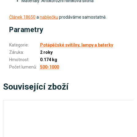
Materiály: Antikorozní hliníková slitina
Článek 18650
a
nabíječku
prodáváme samostatně.
Parametry
Kategorie
:
Potápěčské svítilny, lampy a baterky
Záruka
:
2 roky
Hmotnost
:
0.174 kg
Počet lumenů
:
500-1000
Související zboží