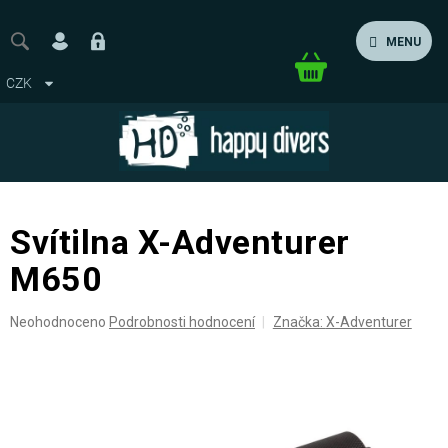
Přejít
na
MENU
obsah
Nákupní
CZK
košík
Svítilna X-Adventurer
M650
Průměrné
Neohodnoceno
Podrobnosti hodnocení
Značka:
X-Adventurer
hodnocení
produktu
je
0,0
z
5