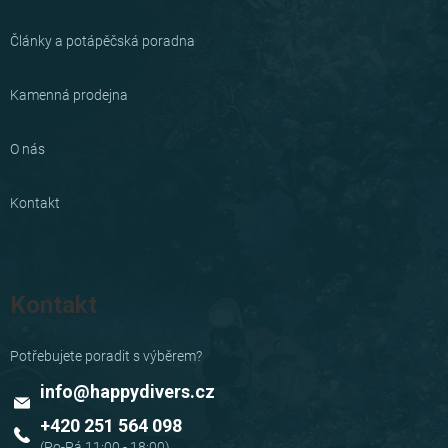
Články a potápěčská poradna
Kamenná prodejna
O nás
Kontakt
Kontakt
info
@
happydivers.cz
+420 251 564 098