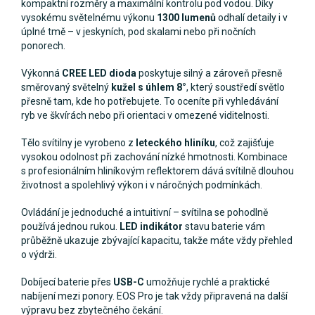
kompaktní rozměry a maximální kontrolu pod vodou. Díky
vysokému světelnému výkonu
1300 lumenů
odhalí detaily i v
úplné tmě – v jeskyních, pod skalami nebo při nočních
ponorech.
Výkonná
CREE LED dioda
poskytuje silný a zároveň přesně
směrovaný světelný
kužel s úhlem 8°
, který soustředí světlo
přesně tam, kde ho potřebujete. To oceníte při vyhledávání
ryb ve škvírách nebo při orientaci v omezené viditelnosti.
Tělo svítilny je vyrobeno z
leteckého hliníku
, což zajišťuje
vysokou odolnost při zachování nízké hmotnosti. Kombinace
s profesionálním hliníkovým reflektorem dává svítilně dlouhou
životnost a spolehlivý výkon i v náročných podmínkách.
Ovládání je jednoduché a intuitivní – svítilna se pohodlně
používá jednou rukou.
LED indikátor
stavu baterie vám
průběžně ukazuje zbývající kapacitu, takže máte vždy přehled
o výdrži.
Dobíjecí baterie přes
USB-C
umožňuje rychlé a praktické
nabíjení mezi ponory. EOS Pro je tak vždy připravená na další
výpravu bez zbytečného čekání.