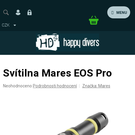
Přejít
na
MENU
obsah
Nákupní
CZK
košík
Svítilna Mares EOS Pro
Průměrné
Neohodnoceno
Podrobnosti hodnocení
Značka:
Mares
hodnocení
produktu
je
0,0
z
5
hvězdiček.