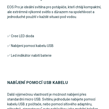
EOS Pro je ideální svítilna pro potápěče, kteří chtějí kompaktní,
ale extrémně výkonné světlo s důrazem na spolehlivost a
jednoduché použití v každé situaci pod vodou.
✅ Cree LED
dioda
✅
Nabíjení pomocí kabelu USB
✅
Led indikátor nabití baterie
NABÍJENÍ POMOCÍ USB KABELU
Další výjimečnou vlastností je možnost nabíjení přes
standardní micro USB. Svítilnu jednoduše nabijete pomocí
kabelu USB z počítače, nebo pomocí síťového adaptéru,
případně „cigaretovou“ auto nabíječkou jako mobilní telefon.