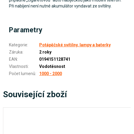
Při nabíjení není nutné akumulátor vyndavat ze svítilny.
Parametry
Kategorie
:
Potápěčské svítilny, lampy a baterky
Záruka
:
2 roky
EAN
:
0194151128741
Vlastnosti
:
Vodotěsnost
Počet lumenů
:
1000 - 2000
Související zboží