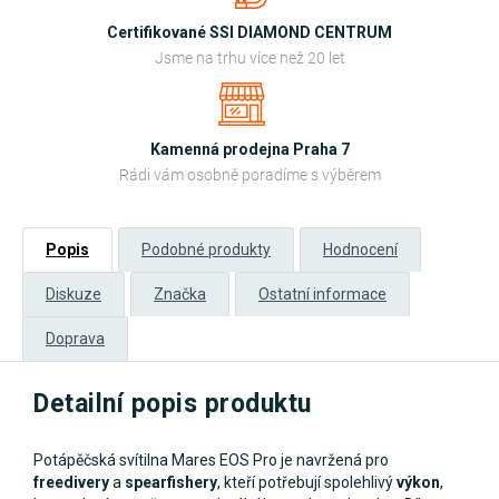
Certifikované SSI DIAMOND CENTRUM
Jsme na trhu více než 20 let
Kamenná prodejna Praha 7
Rádi vám osobně poradíme s výběrem
Popis
Podobné produkty
Hodnocení
Diskuze
Značka
Ostatní informace
Doprava
Detailní popis produktu
Potápěčská svítilna Mares EOS Pro je navržená pro
freedivery
a
spearfishery
, kteří potřebují spolehlivý
výkon
,