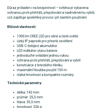
Důraz je kladen i na bezpečnost – svítilna je vybavena
ochranou proti přehřátí, přepólování a nadměrnému vybití,
což zajišťuje spolehlivý provoz i při častém používání.
Klíčové vlastnosti:
1300 lm CREE LED pro silné a čisté světlo
úzký 8° paprsek pro přesné osvětlení
USB-C dobíjecí akumulátor
LED indikátor stavu baterie
jednoduché ovládání jednou rukou
ochrana proti přehřátí, přepólování a vybití
konstrukce z leteckého hliníku
maximální hloubka použití 150 m
nízká hmotnost a kompaktní rozměry
Technické parametry:
délka: 142 mm
průměr: 25,5 mm
hlava: 35,5 mm
hmotnost: 226 g