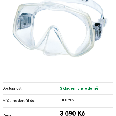
z
5
hvězdiček.
Skladem v prodejně
Dostupnost:
10.8.2026
Můžeme doručit do:
3 690 Kč
Cena