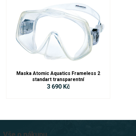
Maska Atomic Aquatics Frameless 2
standart transparentní
3 690 Kč
Z
á
Vše o nákupu