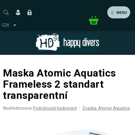
Přejít
na
MENU
obsah
Nákupní
CZK
košík
Maska Atomic Aquatics
Frameless 2 standart
transparentní
Průměrné
Neohodnoceno
Podrobnosti hodnocení
Značka:
Atomic Aquatics
hodnocení
produktu
je
0,0