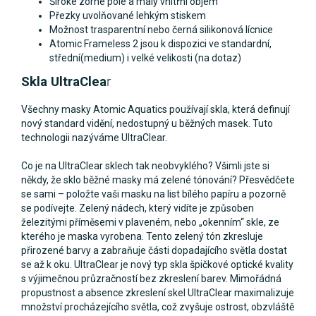
Široké zorné pole a malý vnitřní objem
Přezky uvolňované lehkým stiskem
Možnost trasparentní nebo černá silikonová lícnice
Atomic Frameless 2 jsou k dispozici ve standardní,
střední(medium) i velké velikosti (na dotaz)
Skla UltraClea
r
Všechny masky Atomic Aquatics používají skla, která definují
nový standard vidění, nedostupný u běžných masek. Tuto
technologii nazýváme UltraClear.
Co je na UltraClear sklech tak neobvyklého? Všimli jste si
někdy, že sklo běžné masky má zelené tónování? Přesvědčete
se sami – položte vaši masku na list bílého papíru a pozorně
se podívejte. Zelený nádech, který vidíte je způsoben
železitými příměsemi v plaveném, nebo „okenním“ skle, ze
kterého je maska vyrobena. Tento zelený tón zkresluje
přirozené barvy a zabraňuje části dopadajícího světla dostat
se až k oku. UltraClear je nový typ skla špičkové optické kvality
s výjimečnou průzračností bez zkreslení barev. Mimořádná
propustnost a absence zkreslení skel UltraClear maximalizuje
množství procházejícího světla, což zvyšuje ostrost, obzvláště