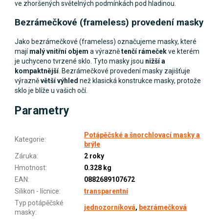
ve zhoršených světelných podmínkách pod hladinou.
Bezrámečkové (frameless) provedení masky
Jako bezrámečkové (frameless) označujeme masky, které
mají
malý vnitřní objem
a výrazně
tenčí rámeček
ve kterém
je uchyceno tvrzené sklo. Tyto masky jsou
nižší a
kompaktnější
. Bezrámečkové provedení masky zajišťuje
výrazně
větší výhled
než klasická konstrukce masky, protože
sklo je blíže u vašich očí.
Parametry
Potápěčské a šnorchlovací masky a
Kategorie
:
brýle
Záruka
:
2 roky
Hmotnost
:
0.328 kg
EAN
:
0882689107672
Silikon - lícnice
:
transparentní
Typ potápěčské
jednozorníková
,
bezrámečková
masky
: