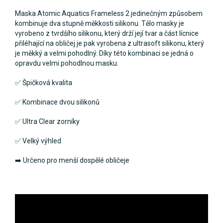
Maska Atomic Aquatics Frameless 2 jedinečným způsobem
kombinuje dva stupně měkkosti silikonu. Tělo masky je
vyrobeno z tvrdšího silikonu, který drží její tvar a část lícnice
přiléhající na obličej je pak vyrobena z ultrasoft silikonu, který
je měkký a velmi pohodlný. Díky této kombinaci se jedná o
opravdu velmi pohodlnou masku.
✅ Špičková kvalita
✅ Kombinace dvou silikonů
✅ Ultra Clear zorníky
✅ Velký výhled
➡️ Určeno pro menší dospělé obličeje