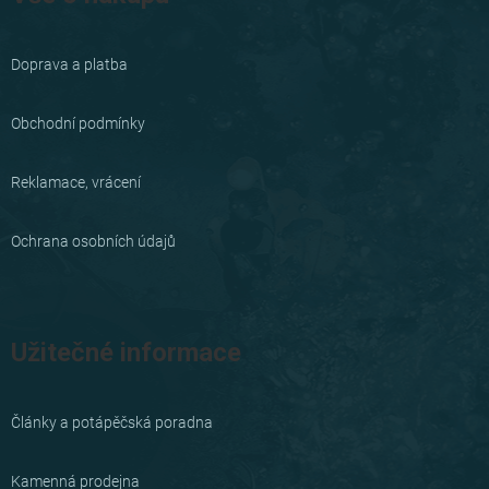
p
a
Doprava a platba
t
í
Obchodní podmínky
Reklamace, vrácení
Ochrana osobních údajů
Užitečné informace
Články a potápěčská poradna
Kamenná prodejna