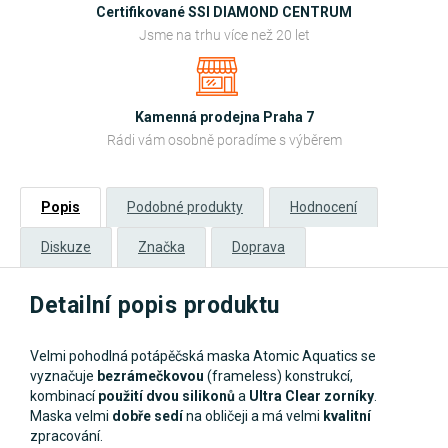
Certifikované SSI DIAMOND CENTRUM
Jsme na trhu více než 20 let
Kamenná prodejna Praha 7
Rádi vám osobně poradíme s výběrem
Popis
Podobné produkty
Hodnocení
Diskuze
Značka
Doprava
Detailní popis produktu
Velmi pohodlná potápěčská maska Atomic Aquatics se
vyznačuje
bezrámečkovou
(frameless) konstrukcí,
kombinací
použití dvou silikonů
a
Ultra Clear zorníky
.
Maska velmi
dobře sedí
na obličeji a má velmi
kvalitní
zpracování.